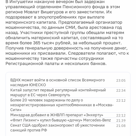
В Ингушетии накануне вечером был задержан
управляющий отделением Пенсионного фонда в этом
регионе Мовлат Вишегуров и его заместители. Их
подозревают в злоупотреблениях при выплате
материнского капитала. Предполагаемый организатор
мошенничества, по данным СМИ, была арестована год
назад. Участники преступной группы обещали матерям
обналичить материнский капитал, составлявший на то
время более 365 тысяч рублей, за небольшой процент.
Получив генеральную доверенность на получение денег,
мошенники их присваивали. Следователи полагают, что к
мошенничеству также причастны сотрудники
Регистрационной палаты и нескольких банков.
ВДНХ может войти в основной список Всемирного
23:05
наследия ЮНЕСКО
Китай запустит первый регулярный контейнерный
22:34
маршрут в ЕС через Севморпуть
Более 20 человек задержаны по делу о
22:12
незарегистрированных криптообменниках в «Москва-
Сити»
Минздрав добавил в ЖНВЛП препарат «Энхерту»
22:12
«Флит Лизинг» купил бывшую «дочку» Mercedes-Benz
21:39
Сенат США одобрил законопроект об ужесточении
21:08
санкций против РФ