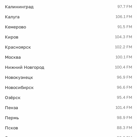
Калининград
97.7 FM
Калуга
106.1 FM
Кемерово
91.5 FM
Киров
104.3 FM
Красноярск
102.2 FM
Москва
100.1 FM
Нижний Новгород
100.4 FM
Новокузнецк
96.9 FM
Новосибирск
96.6 FM
Озёрск
95.4 FM
Пенза
101.4 FM
Пермь
98.9 FM
Псков
88.3 FM