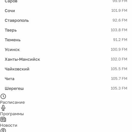
Саров
99.9 FM
Сочи
101.9 FM
Ставрополь
92.6 FM
Тверь
103.8 FM
Тюмень
91.2 FM
Усинск
100.9 FM
Ханты-Мансийск
102.0 FM
Чайковский
105.5 FM
Чита
105.7 FM
Шерегеш
105.3 FM
Расписание
Программы
Новости