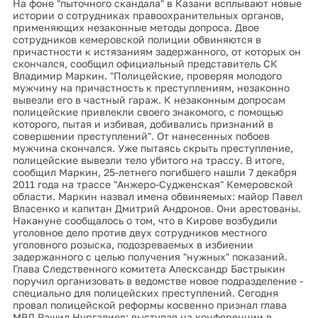
На фоне "пыточного скандала" в Казани всплывают новые
истории о сотрудниках правоохранительных органов,
применяющих незаконные методы допроса. Двое
сотрудников кемеровской полиции обвиняются в
причастности к истязаниям задержанного, от которых он
скончался, сообщил официальный представитель СК
Владимир Маркин. "Полицейские, проверяя молодого
мужчину на причастность к преступлениям, незаконно
вывезли его в частный гараж. К незаконным допросам
полицейские привлекли своего знакомого, с помощью
которого, пытая и избивая, добивались признаний в
совершении преступлений". От нанесенных побоев
мужчина скончался. Уже пытаясь скрыть преступление,
полицейские вывезли тело убитого на трассу. В итоге,
сообщил Маркин, 25-летнего погибшего нашли 7 декабря
2011 года на трассе "Анжеро-Судженская" Кемеровской
области. Маркин назвал имена обвиняемых: майор Павел
Власенко и капитан Дмитрий Андронов. Они арестованы.
Накануне сообщалось о том, что в Кирове возбудили
уголовное дело против двух сотрудников местного
уголовного розыска, подозреваемых в избиении
задержанного с целью получения "нужных" показаний.
Глава Следственного комитета Алесксандр Бастрыкин
поручил организовать в ведомстве новое подразделение -
специально для полицейских преступлений. Сегодня
провал полицейской реформы косвенно признал глава
МВД Рашид Нургалиев: выступая на конференции в