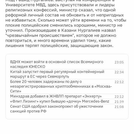
Университете МВД, здесь присутствовали и лидеры
религиозных конфессий, министр сказал, что одной
реформой личный состав не обновить и от непригодных
не избавиться. Сколько может уйти времени на то, чтобы
плохие полицейские сменились хорошими, министр не
уточнил. Произошедшее в Казани Нургалиев назвал
"чрезвычайным происшествием", которое не должно
повториться, и много времени уделил тому, какие
лишения терпят полицейские, защищающие закон.
ВДНХ может войти в основной список Всемирного
23:05
наследия ЮНЕСКО
Китай запустит первый регулярный контейнерный
22:34
маршрут в ЕС через Севморпуть
Более 20 человек задержаны по делу о
22:12
незарегистрированных криптообменниках в «Москва-
Сити»
Минздрав добавил в ЖНВЛП препарат «Энхерту»
22:12
«Флит Лизинг» купил бывшую «дочку» Mercedes-Benz
21:39
Сенат США одобрил законопроект об ужесточении
21:08
санкций против РФ