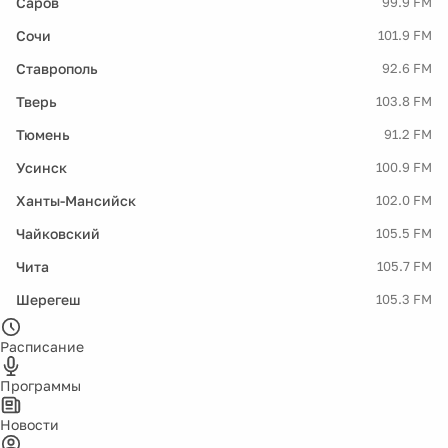
Саров
99.9 FM
Сочи
101.9 FM
Ставрополь
92.6 FM
Тверь
103.8 FM
Тюмень
91.2 FM
Усинск
100.9 FM
Ханты-Мансийск
102.0 FM
Чайковский
105.5 FM
Чита
105.7 FM
Шерегеш
105.3 FM
Расписание
Программы
Новости