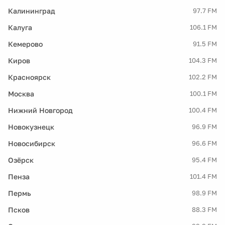
Калининград
97.7 FM
Калуга
106.1 FM
Кемерово
91.5 FM
Киров
104.3 FM
Красноярск
102.2 FM
Москва
100.1 FM
Нижний Новгород
100.4 FM
Новокузнецк
96.9 FM
Новосибирск
96.6 FM
Озёрск
95.4 FM
Пенза
101.4 FM
Пермь
98.9 FM
Псков
88.3 FM