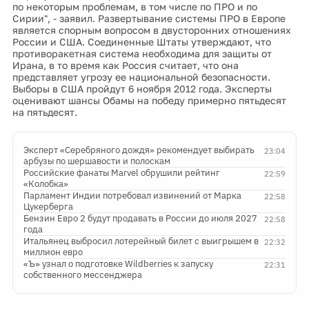
по некоторым проблемам, в том числе по ПРО и по
Сирии", - заявил. Развертывание системы ПРО в Европе
является спорным вопросом в двусторонних отношениях
России и США. Соединенные Штаты утверждают, что
противоракетная система необходима для защиты от
Ирана, в то время как Россия считает, что она
представляет угрозу ее национальной безопасности.
Выборы в США пройдут 6 ноября 2012 года. Эксперты
оценивают шансы Обамы на победу примерно пятьдесят
на пятьдесят.
Эксперт «Серебряного дождя» рекомендует выбирать
23:04
арбузы по шершавости и полоскам
Российские фанаты Marvel обрушили рейтинг
22:59
«Колобка»
Парламент Индии потребовал извинений от Марка
22:58
Цукерберга
Бензин Евро 2 будут продавать в России до июля 2027
22:58
года
Итальянец выбросил лотерейный билет с выигрышем в
22:32
миллион евро
«Ъ» узнал о подготовке Wildberries к запуску
22:31
собственного мессенджера