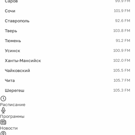
Саров
99.9 FM
Сочи
101.9 FM
Ставрополь
92.6 FM
Тверь
103.8 FM
Тюмень
91.2 FM
Усинск
100.9 FM
Ханты-Мансийск
102.0 FM
Чайковский
105.5 FM
Чита
105.7 FM
Шерегеш
105.3 FM
Расписание
Программы
Новости