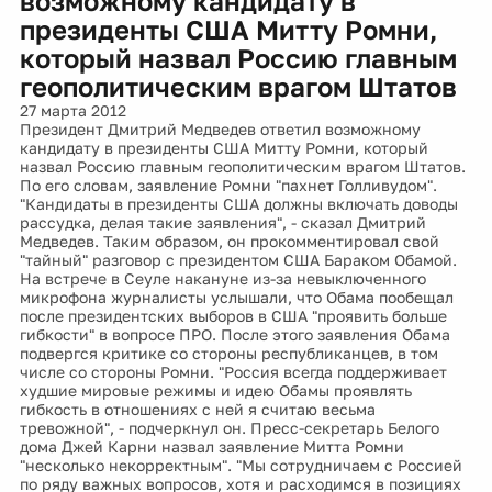
возможному кандидату в
президенты США Митту Ромни,
который назвал Россию главным
геополитическим врагом Штатов
27 марта 2012
Президент Дмитрий Медведев ответил возможному
кандидату в президенты США Митту Ромни, который
назвал Россию главным геополитическим врагом Штатов.
По его словам, заявление Ромни "пахнет Голливудом".
"Кандидаты в президенты США должны включать доводы
рассудка, делая такие заявления", - сказал Дмитрий
Медведев. Таким образом, он прокомментировал свой
"тайный" разговор с президентом США Бараком Обамой.
На встрече в Сеуле накануне из-за невыключенного
микрофона журналисты услышали, что Обама пообещал
после президентских выборов в США "проявить больше
гибкости" в вопросе ПРО. После этого заявления Обама
подвергся критике со стороны республиканцев, в том
числе со стороны Ромни. "Россия всегда поддерживает
худшие мировые режимы и идею Обамы проявлять
гибкость в отношениях с ней я считаю весьма
тревожной", - подчеркнул он. Пресс-секретарь Белого
дома Джей Карни назвал заявление Митта Ромни
"несколько некорректным". "Мы сотрудничаем с Россией
по ряду важных вопросов, хотя и расходимся в позициях