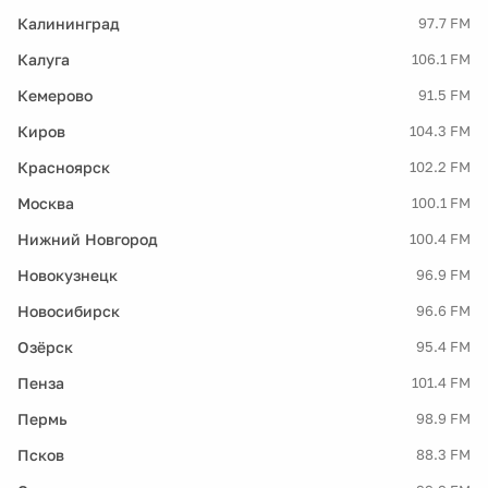
Калининград
97.7 FM
Калуга
106.1 FM
Кемерово
91.5 FM
Киров
104.3 FM
Красноярск
102.2 FM
Москва
100.1 FM
Нижний Новгород
100.4 FM
Новокузнецк
96.9 FM
Новосибирск
96.6 FM
Озёрск
95.4 FM
Пенза
101.4 FM
Пермь
98.9 FM
Псков
88.3 FM