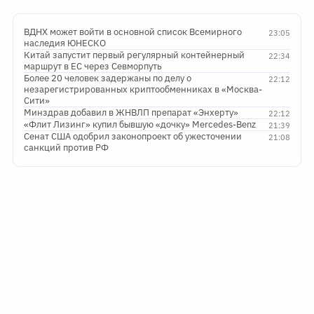
ВДНХ может войти в основной список Всемирного
23:05
наследия ЮНЕСКО
Китай запустит первый регулярный контейнерный
22:34
маршрут в ЕС через Севморпуть
Более 20 человек задержаны по делу о
22:12
незарегистрированных криптообменниках в «Москва-
Сити»
Минздрав добавил в ЖНВЛП препарат «Энхерту»
22:12
«Флит Лизинг» купил бывшую «дочку» Mercedes-Benz
21:39
Сенат США одобрил законопроект об ужесточении
21:08
санкций против РФ