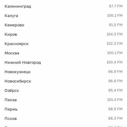
Калининград
97.7 FM
Калуга
106.1 FM
Кемерово
91.5 FM
Киров
104.3 FM
Красноярск
102.2 FM
Москва
100.1 FM
Нижний Новгород
100.4 FM
Новокузнецк
96.9 FM
Новосибирск
96.6 FM
Озёрск
95.4 FM
Пенза
101.4 FM
Пермь
98.9 FM
Псков
88.3 FM