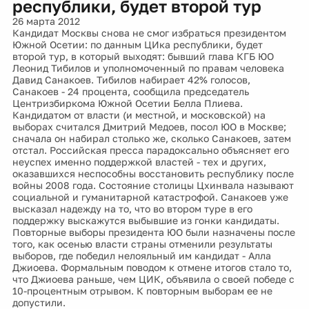
республики, будет второй тур
26 марта 2012
Кандидат Москвы снова не смог избраться президентом
Южной Осетии: по данным ЦИка республики, будет
второй тур, в который выходят: бывший глава КГБ ЮО
Леонид Тибилов и уполномоченный по правам человека
Давид Санакоев. Тибилов набирает 42% голосов,
Санакоев - 24 процента, сообщила председатель
Центризбиркома Южной Осетии Белла Плиева.
Кандидатом от власти (и местной, и московской) на
выборах считался Дмитрий Медоев, посол ЮО в Москве;
сначала он набирал столько же, сколько Санакоев, затем
отстал. Российская пресса парадоксально объясняет его
неуспех именно поддержкой властей - тех и других,
оказавшихся неспособны восстановить республику после
войны 2008 года. Состояние столицы Цхинвала называют
социальной и гуманитарной катастрофой. Санакоев уже
высказал надежду на то, что во втором туре в его
поддержку выскажутся выбывшие из гонки кандидаты.
Повторные выборы президента ЮО были назначены после
того, как осенью власти страны отменили результаты
выборов, где победил нелояльный им кандидат - Алла
Джиоева. Формальным поводом к отмене итогов стало то,
что Джиоева раньше, чем ЦИК, объявила о своей победе с
10-процентным отрывом. К повторным выборам ее не
допустили.