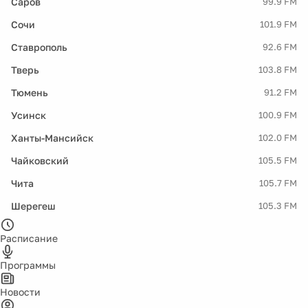
Саров
99.9 FM
Сочи
101.9 FM
Ставрополь
92.6 FM
Тверь
103.8 FM
Тюмень
91.2 FM
Усинск
100.9 FM
Ханты-Мансийск
102.0 FM
Чайковский
105.5 FM
Чита
105.7 FM
Шерегеш
105.3 FM
Расписание
Программы
Новости