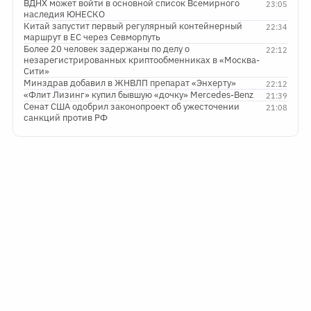
ВДНХ может войти в основной список Всемирного
23:05
наследия ЮНЕСКО
Китай запустит первый регулярный контейнерный
22:34
маршрут в ЕС через Севморпуть
Более 20 человек задержаны по делу о
22:12
незарегистрированных криптообменниках в «Москва-
Сити»
Минздрав добавил в ЖНВЛП препарат «Энхерту»
22:12
«Флит Лизинг» купил бывшую «дочку» Mercedes-Benz
21:39
Сенат США одобрил законопроект об ужесточении
21:08
санкций против РФ