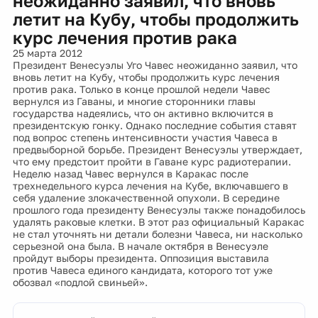
неожиданно заявил, что вновь
летит на Кубу, чтобы продолжить
курс лечения против рака
25 марта 2012
Президент Венесуэлы Уго Чавес неожиданно заявил, что
вновь летит на Кубу, чтобы продолжить курс лечения
против рака. Только в конце прошлой недели Чавес
вернулся из Гаваны, и многие сторонники главы
государства надеялись, что он активно включится в
президентскую гонку. Однако последние события ставят
под вопрос степень интенсивности участия Чавеса в
предвыборной борьбе. Президент Венесуэлы утверждает,
что ему предстоит пройти в Гаване курс радиотерапии.
Неделю назад Чавес вернулся в Каракас после
трехнедельного курса лечения на Кубе, включавшего в
себя удаление злокачественной опухоли. В середине
прошлого года президенту Венесуэлы также понадобилось
удалять раковые клетки. В этот раз официальный Каракас
не стал уточнять ни детали болезни Чавеса, ни насколько
серьезной она была. В начале октября в Венесуэле
пройдут выборы президента. Оппозиция выставила
против Чавеса единого кандидата, которого тот уже
обозвал «подлой свиньей».