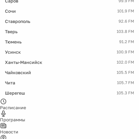
Саров
99.9 FM
Сочи
101.9 FM
Ставрополь
92.6 FM
Тверь
103.8 FM
Тюмень
91.2 FM
Усинск
100.9 FM
Ханты-Мансийск
102.0 FM
Чайковский
105.5 FM
Чита
105.7 FM
Шерегеш
105.3 FM
Расписание
Программы
Новости