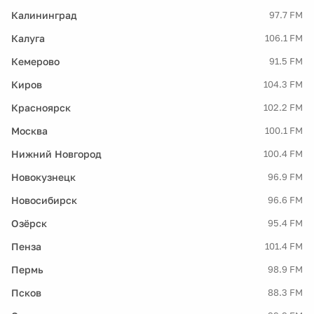
Калининград
97.7 FM
Калуга
106.1 FM
Кемерово
91.5 FM
Киров
104.3 FM
Красноярск
102.2 FM
Москва
100.1 FM
Нижний Новгород
100.4 FM
Новокузнецк
96.9 FM
Новосибирск
96.6 FM
Озёрск
95.4 FM
Пенза
101.4 FM
Пермь
98.9 FM
Псков
88.3 FM