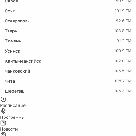
Саров
99.9 FM
Сочи
101.9 FM
Ставрополь
92.6 FM
Тверь
103.8 FM
Тюмень
91.2 FM
Усинск
100.9 FM
Ханты-Мансийск
102.0 FM
Чайковский
105.5 FM
Чита
105.7 FM
Шерегеш
105.3 FM
Расписание
Программы
Новости