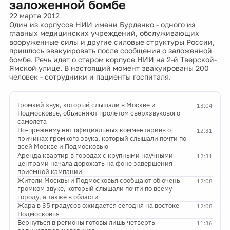
заложенной бомбе
22 марта 2012
Один из корпусов НИИ имени Бурденко - одного из
главных медицинских учреждений, обслуживающих
вооруженные силы и другие силовые структуры России,
пришлось эвакуировать после сообщения о заложенной
бомбе. Речь идет о старом корпусе НИИ на 2-й Тверской-
Ямской улице. В настоящий момент эвакуированы 200
человек - сотрудники и пациенты госпиталя.
Громкий звук, который слышали в Москве и
13:04
Подмосковье, объясняют пролетом сверхзвукового
самолета
По-прежнему нет официальных комментариев о
12:31
причинах громкого звука, который слышали почти по
всей Москве и Подмосковью
Аренда квартир в городах с крупными научными
12:31
центрами начала дорожать на фоне завершения
приемной кампании
Жители Москвы и Подмосковья сообщают об очень
12:08
громком звуке, который слышали почти по всему
городу, а также в области
Жара в 35 градусов ожидается сегодня на востоке
12:08
Подмосковья
Вернуться в регионы готовы лишь четверть
11:36