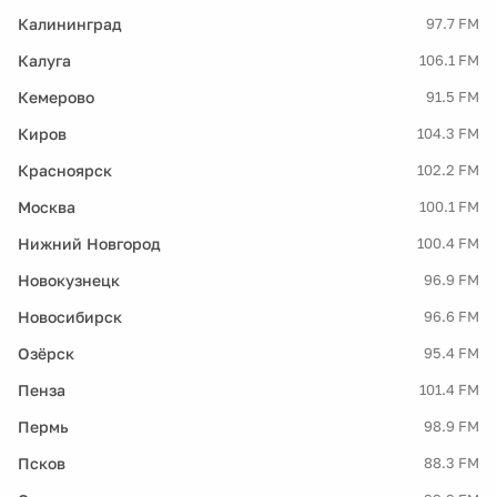
Калининград
97.7 FM
Калуга
106.1 FM
Кемерово
91.5 FM
Киров
104.3 FM
Красноярск
102.2 FM
Москва
100.1 FM
Нижний Новгород
100.4 FM
Новокузнецк
96.9 FM
Новосибирск
96.6 FM
Озёрск
95.4 FM
Пенза
101.4 FM
Пермь
98.9 FM
Псков
88.3 FM