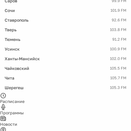
Саров
99.9 FM
Сочи
101.9 FM
Ставрополь
92.6 FM
Тверь
103.8 FM
Тюмень
91.2 FM
Усинск
100.9 FM
Ханты-Мансийск
102.0 FM
Чайковский
105.5 FM
Чита
105.7 FM
Шерегеш
105.3 FM
Расписание
Программы
Новости