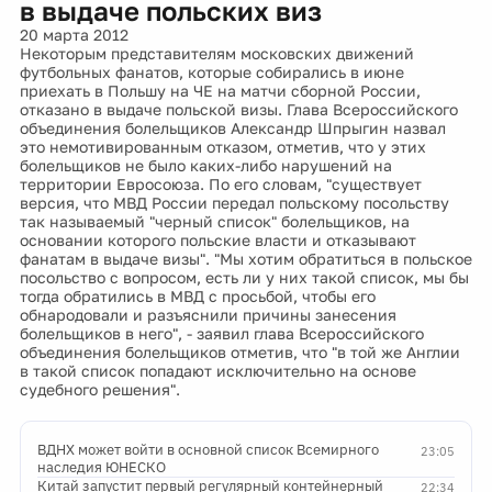
в выдаче польских виз
20 марта 2012
Некоторым представителям московских движений
футбольных фанатов, которые собирались в июне
приехать в Польшу на ЧЕ на матчи сборной России,
отказано в выдаче польской визы. Глава Всероссийского
объединения болельщиков Александр Шпрыгин назвал
это немотивированным отказом, отметив, что у этих
болельщиков не было каких-либо нарушений на
территории Евросоюза. По его словам, "существует
версия, что МВД России передал польскому посольству
так называемый "черный список" болельщиков, на
основании которого польские власти и отказывают
фанатам в выдаче визы". "Мы хотим обратиться в польское
посольство с вопросом, есть ли у них такой список, мы бы
тогда обратились в МВД с просьбой, чтобы его
обнародовали и разъяснили причины занесения
болельщиков в него", - заявил глава Всероссийского
объединения болельщиков отметив, что "в той же Англии
в такой список попадают исключительно на основе
судебного решения".
ВДНХ может войти в основной список Всемирного
23:05
наследия ЮНЕСКО
Китай запустит первый регулярный контейнерный
22:34