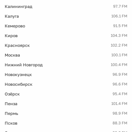
Калининград
97.7 FM
Калуга
106.1 FM
Кемерово
91.5 FM
Киров
104.3 FM
Красноярск
102.2 FM
Москва
100.1 FM
Нижний Новгород
100.4 FM
Новокузнецк
96.9 FM
Новосибирск
96.6 FM
Озёрск
95.4 FM
Пенза
101.4 FM
Пермь
98.9 FM
Псков
88.3 FM