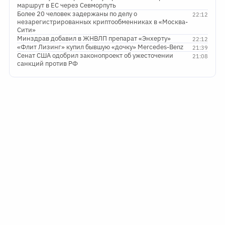
маршрут в ЕС через Севморпуть
Более 20 человек задержаны по делу о
22:12
незарегистрированных криптообменниках в «Москва-
Сити»
Минздрав добавил в ЖНВЛП препарат «Энхерту»
22:12
«Флит Лизинг» купил бывшую «дочку» Mercedes-Benz
21:39
Сенат США одобрил законопроект об ужесточении
21:08
санкций против РФ