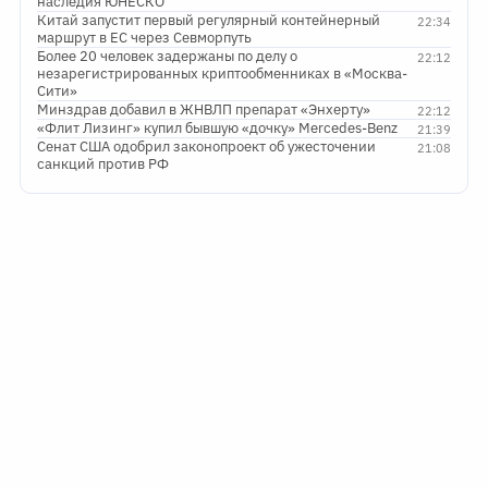
наследия ЮНЕСКО
Китай запустит первый регулярный контейнерный
22:34
маршрут в ЕС через Севморпуть
Более 20 человек задержаны по делу о
22:12
незарегистрированных криптообменниках в «Москва-
Сити»
Минздрав добавил в ЖНВЛП препарат «Энхерту»
22:12
«Флит Лизинг» купил бывшую «дочку» Mercedes-Benz
21:39
Сенат США одобрил законопроект об ужесточении
21:08
санкций против РФ