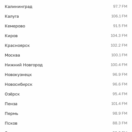
Калининград
97.7 FM
Калуга
106.1 FM
Кемерово
91.5 FM
Киров
104.3 FM
Красноярск
102.2 FM
Москва
100.1 FM
Нижний Новгород
100.4 FM
Новокузнецк
96.9 FM
Новосибирск
96.6 FM
Озёрск
95.4 FM
Пенза
101.4 FM
Пермь
98.9 FM
Псков
88.3 FM