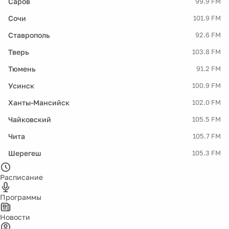
Саров
99.9 FM
Сочи
101.9 FM
Ставрополь
92.6 FM
Тверь
103.8 FM
Тюмень
91.2 FM
Усинск
100.9 FM
Ханты-Мансийск
102.0 FM
Чайковский
105.5 FM
Чита
105.7 FM
Шерегеш
105.3 FM
Расписание
Программы
Новости