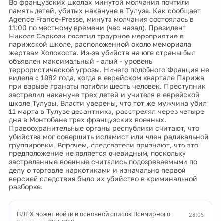
Во французских школах минутой молчания почтили
память детей, убитых накануне в Тулузе. Как сообщает
Agence France-Presse, минута молчания состоялась в
11:00 по местному времени (час назад). Президент
Николя Саркози посетил траурное мероприятие в
парижской школе, расположенной около мемориала
жертвам Холокоста. Из-за убийств на юге страны был
объявлен максимальный - алый - уровень
террористической угрозы. Ничего подобного Франция не
видела с 1982 года, когда в еврейском квартале Парижа
при взрыве гранаты погибли шесть человек. Преступник
застрелил накануне трех детей и учителя в еврейской
школе Тулузы. Власти уверены, что тот же мужчина убил
11 марта в Тулузе десантника, расстрелял через четыре
дня в Монтобане трех французских военных.
Правоохранительные органы республики считают, что
убийства мог совершить исламист или член радикальной
группировки. Впрочем, следователи признают, что это
предположение не является очевидным, поскольку
застреленные военные считались подозреваемыми по
делу о торговле наркотиками и изначально первой
версией следствия было их убийство в криминальной
разборке.
ВДНХ может войти в основной список Всемирного
23:05