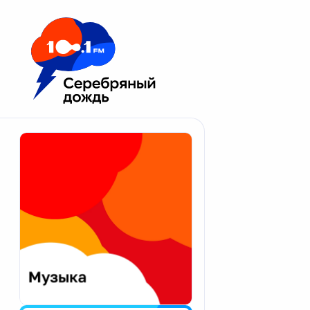
Москва 100.1 FM
Апатиты
Астрахань
Волгоград
Вологда
Екатеринбург
Иваново
Казань
Калининград
Калуга