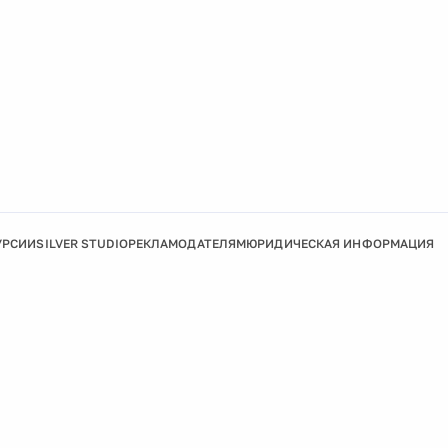
УРСИИ
SILVER STUDIO
РЕКЛАМОДАТЕЛЯМ
ЮРИДИЧЕСКАЯ ИНФОРМАЦИЯ