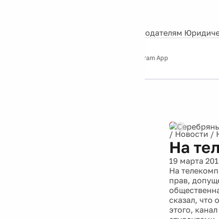
События
Контакты
О нас
Экскурсии
Silver Studio
Рекламодателям
Юридиче
Слушайте
App Store
Google Play
Telegram App
Серебряный
дождь
12+
Реклама
/
Новости
/
На те
19 марта 201
На телекомп
прав, допущ
общественна
сказал, что 
этого, кана