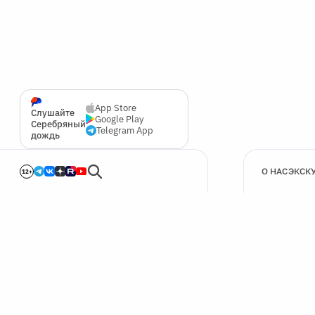
App Store
Слушайте
Google Play
Серебряный
Telegram App
дождь
О НАС
ЭКСК
12+