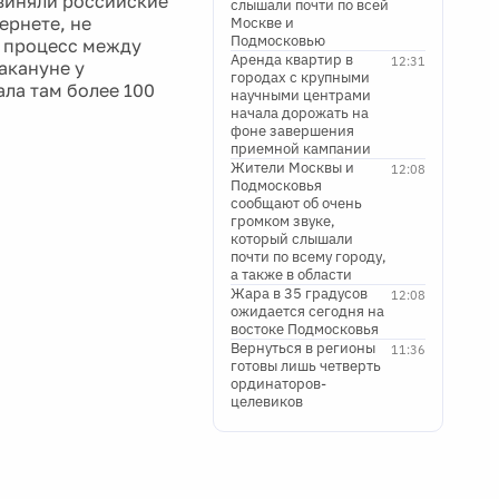
бвиняли российские
слышали почти по всей
ернете, не
Москве и
Подмосковью
й процесс между
Аренда квартир в
12:31
акануне у
городах с крупными
ла там более 100
научными центрами
начала дорожать на
фоне завершения
приемной кампании
Жители Москвы и
12:08
Подмосковья
сообщают об очень
громком звуке,
который слышали
почти по всему городу,
а также в области
Жара в 35 градусов
12:08
ожидается сегодня на
востоке Подмосковья
Вернуться в регионы
11:36
готовы лишь четверть
ординаторов-
целевиков