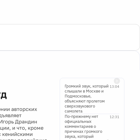
Громкий звук, который
13:04
уд
слышали в Москве и
Подмосковье,
объясняют пролетом
сверхзвукового
ении авторских
самолета
дъявляет
По-прежнему нет
12:31
 Игорь Драндин
официальных
комментариев о
ции, и что, кроме
причинах громкого
 с кенийскими
звука, который