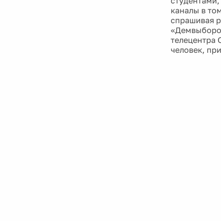
студентами,
каналы в том
спрашивая р
«Демвыбором
телецентра 
человек, пр