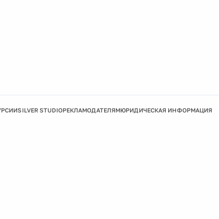
УРСИИ
SILVER STUDIO
РЕКЛАМОДАТЕЛЯМ
ЮРИДИЧЕСКАЯ ИНФОРМАЦИЯ