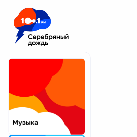
Москва 100.1 FM
Апатиты
Астрахань
Волгоград
Вологда
Екатеринбург
Иваново
Казань
Калининград
Калуга