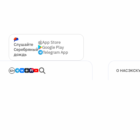
App Store
Слушайте
Google Play
Серебряный
Telegram App
дождь
О НАС
ЭКСК
12+