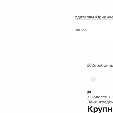
События
Контакты
О нас
Экскурсии
Silver Studio
Рекламодателям
Юридиче
Слушайте
App Store
Google Play
Telegram App
Серебряный
дождь
12+
Реклама
/
Новости
/
Ленинградск
Крупн