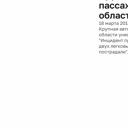
пасса
облас
18 марта 201
Крупная авт
области уне
"Инцидент п
двух легков
пострадали"