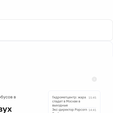
обусов в
Гидрометцентр: жара
15:45
спадет в Москве в
выходные
вух
Экс-директор Popcorn
14:41