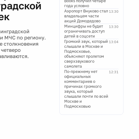
Books получил четыре
градской
года условно
Аэропорт Внуково стал
13:30
ек
владельцем части
акций Домодедово
Минцифры не будет
13:30
нинградской
ограничивать доступ
детей в соцсети
и МЧС по региону.
Громкий звук, который
13:04
те столкновения
слышали в Москве и
 четверо
Подмосковье,
авливаются.
объясняют пролетом
сверхзвукового
самолета
По-прежнему нет
12:31
официальных
комментариев о
причинах громкого
звука, который
слышали почти по всей
Москве и
Подмосковью