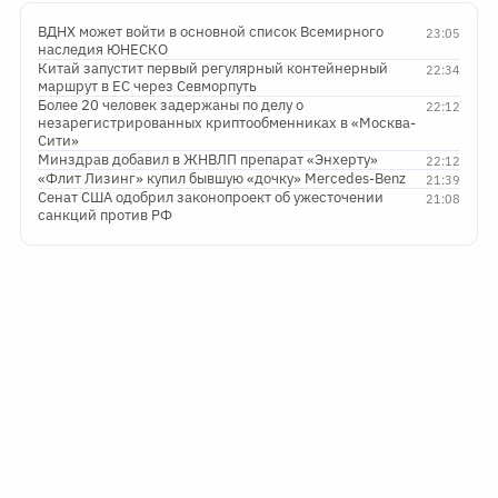
ВДНХ может войти в основной список Всемирного
23:05
наследия ЮНЕСКО
Китай запустит первый регулярный контейнерный
22:34
маршрут в ЕС через Севморпуть
Более 20 человек задержаны по делу о
22:12
незарегистрированных криптообменниках в «Москва-
Сити»
Минздрав добавил в ЖНВЛП препарат «Энхерту»
22:12
«Флит Лизинг» купил бывшую «дочку» Mercedes-Benz
21:39
Сенат США одобрил законопроект об ужесточении
21:08
санкций против РФ