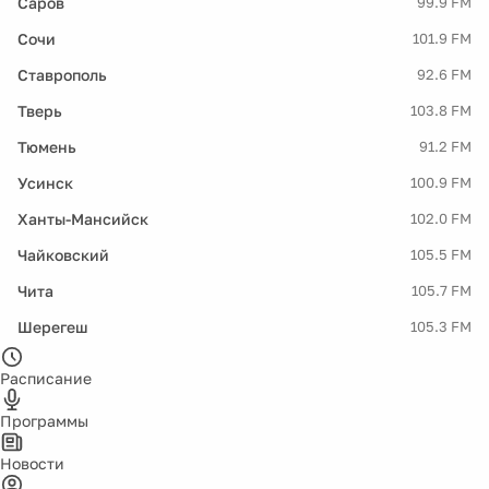
Саров
99.9 FM
Сочи
101.9 FM
Ставрополь
92.6 FM
Тверь
103.8 FM
Тюмень
91.2 FM
Усинск
100.9 FM
Ханты-Мансийск
102.0 FM
Чайковский
105.5 FM
Чита
105.7 FM
Шерегеш
105.3 FM
Расписание
Программы
Новости