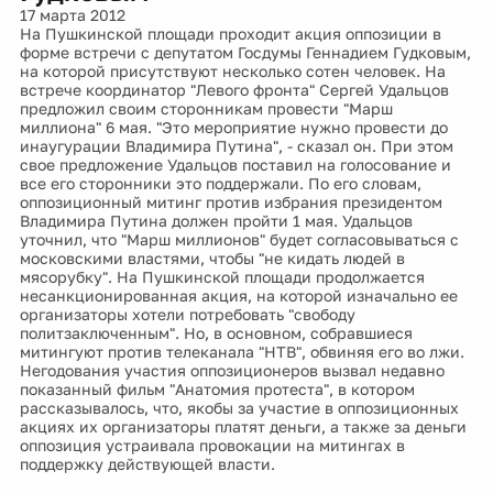
17 марта 2012
На Пушкинской площади проходит акция оппозиции в
форме встречи с депутатом Госдумы Геннадием Гудковым,
на которой присутствуют несколько сотен человек. На
встрече координатор "Левого фронта" Сергей Удальцов
предложил своим сторонникам провести "Марш
миллиона" 6 мая. "Это мероприятие нужно провести до
инаугурации Владимира Путина", - сказал он. При этом
свое предложение Удальцов поставил на голосование и
все его сторонники это поддержали. По его словам,
оппозиционный митинг против избрания президентом
Владимира Путина должен пройти 1 мая. Удальцов
уточнил, что "Марш миллионов" будет согласовываться с
московскими властями, чтобы "не кидать людей в
мясорубку". На Пушкинской площади продолжается
несанкционированная акция, на которой изначально ее
организаторы хотели потребовать "свободу
политзаключенным". Но, в основном, собравшиеся
митингуют против телеканала "НТВ", обвиняя его во лжи.
Негодования участия оппозиционеров вызвал недавно
показанный фильм "Анатомия протеста", в котором
рассказывалось, что, якобы за участие в оппозиционных
акциях их организаторы платят деньги, а также за деньги
оппозиция устраивала провокации на митингах в
поддержку действующей власти.