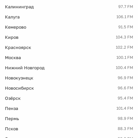
Калининград
97.7 FM
Калуга
106.1 FM
Кемерово
91.5 FM
Киров
104.3 FM
Красноярск
102.2 FM
Москва
100.1 FM
Нижний Новгород
100.4 FM
Новокузнецк
96.9 FM
Новосибирск
96.6 FM
Озёрск
95.4 FM
Пенза
101.4 FM
Пермь
98.9 FM
Псков
88.3 FM