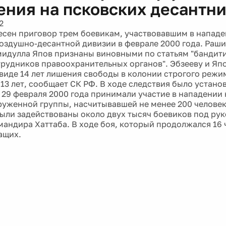
ения на псковских десантн
2
есен приговор трем боевикам, участвовавшим в нападе
оздушно-десантной дивизии в феврале 2000 года. Раши
мидулла Япов признаны виновными по статьям "бандит
трудников правоохранительных органов". Эбзееву и Яп
 виде 14 лет лишения свободы в колонии строгого режи
13 лет, сообщает СК РФ. В ходе следствия было установ
29 февраля 2000 года принимали участие в нападении 
руженной группы, насчитывавшей не менее 200 человек.
ыли задействованы около двух тысяч боевиков под ру
мандира Хаттаба. В ходе боя, который продолжался 16 
ащих.