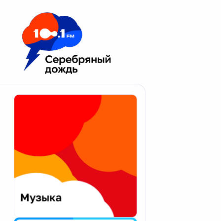
Москва 100.1 FM
Апатиты
Астрахань
Волгоград
Вологда
Екатеринбург
Иваново
Казань
Калининград
Калуга