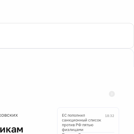
ковских
ЕС пополнил
18:32
санкционный список
против РФ пятью
никам
физлицами