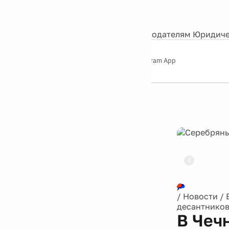
События
Контакты
О нас
Экскурсии
Silver Studio
Рекламодателям
Юридиче
Слушайте
App Store
Google Play
Telegram App
Серебряный
дождь
12+
Реклама
/
Новости
/
десантнико
В Чеч