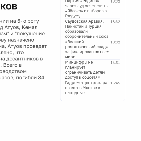
Партия «Родина»
18:32
иков
через суд хочет снять
«Яблоко» с выборов в
Госдуму
нии на 6-ю роту
Саудовская Аравия,
18:32
Пакистан и Турция
д Атуов, Кемал
образовали
изм" и "покушение
оборонительный союз
ову назначено
«Великий
18:32
ма, Атуов проведет
романтический спад»
лено, что
зафиксирован во всем
мире
на десантников в
Минцифры не
16:51
 Всего в
планирует
ководством
ограничивать детям
часов, погибли 84
доступ к соцсетям
Гидрометцентр: жара
15:45
спадет в Москве в
выходные