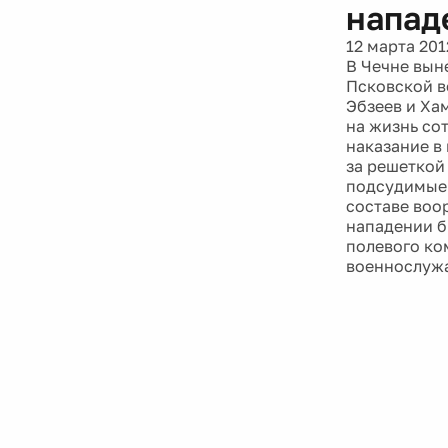
напад
12 марта 201
В Чечне вын
Псковской в
Эбзеев и Ха
на жизнь со
наказание в
за решеткой 
подсудимые 
составе воо
нападении б
полевого ко
военнослуж