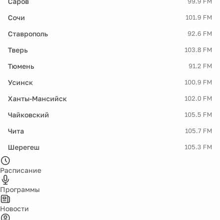
Саров
99.9 FM
Сочи
101.9 FM
Ставрополь
92.6 FM
Тверь
103.8 FM
Тюмень
91.2 FM
Усинск
100.9 FM
Ханты-Мансийск
102.0 FM
Чайковский
105.5 FM
Чита
105.7 FM
Шерегеш
105.3 FM
Расписание
Программы
Новости