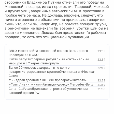
сторонники Владимира Путина отмечали его победу на
Манежной площади, из-за перекрытия Тверской, Моховой
и других улиц аварийные автомобили МТК простояли в
пробке четыре часа. Из доклада, впрочем, следует, что
ничего страшного с объектами не произошло: говорится
лишь, что, если бы, например, на объекте лопнули трубы,
а ремонтники не приехали бы вовремя, убытки шли бы на
десятки миллионов. Доклад был представлен "в рабочем
порядке", то есть без официальной публикации.
ВДНХ может войти в основной список Всемирного
23:05
наследия ЮНЕСКО
Китай запустит первый регулярный контейнерный
22:34
маршрут в ЕС через Севморпуть
Более 20 человек задержаны по делу о
22:12
незарегистрированных криптообменниках в «Москва-
Сити»
Минздрав добавил в ЖНВЛП препарат «Энхерту»
22:12
«Флит Лизинг» купил бывшую «дочку» Mercedes-Benz
21:39
Сенат США одобрил законопроект об ужесточении
21:08
санкций против РФ