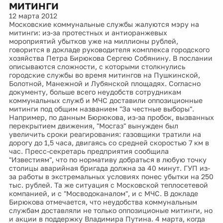
митинги
12 марта 2012
Московские коммунальные службы жалуются мэру на
митинги: из-за протестных и антиоранжевых
мороприятий убытков уже на миллионы рублей,
говорится в докладе руководителя комплекса городского
хозяйства Петра Бирюкова Сергею Собянину. В послании
описываются сложности, с которыми столкнулись
городские службы во время митингов на Пушкинской,
Болотной, Манежной и Лубянской площадях. Согласно
документу, больше всего неудобств сотрудникам
коммунальных служб и МЧС доставили оппозиционные
митинги под общим названием "За честные выборы".
Например, по данным Бюрюкова, из-за пробок, вызванных
перекрытием движения, "Мосгаз" вынужден был
увеличить сроки реагирования: газовщики тратили на
дорогу до 1,5 часа, двигаясь со средней скоростью 7 км в
час. Пресс-секретарь предприятия сообщила
"Известиям", что по нормативу добраться в любую точку
столицы аварийная бригада должна за 40 минут. ГУП из-
за работы в экстремальных условиях понес убытки на 250
тыс. рублей. Та же ситуация с Московской теплосетевой
компанией, и с "Мосводоканалом", и с МЧС. В докладе
Бирюкова отмечается, что неудобства коммунальным
службам доставляли не только оппозиционые митинги, но
и акции в поддержку Владимира Путина. 4 марта, когда