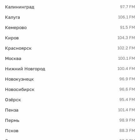
Калининград
97.7 FM
Калуга
106.1 FM
Кемерово
91.5 FM
Киров
104.3 FM
Красноярск
102.2 FM
Москва
100.1 FM
Нижний Новгород
100.4 FM
Новокузнецк
96.9 FM
Новосибирск
96.6 FM
Озёрск
95.4 FM
Пенза
101.4 FM
Пермь
98.9 FM
Псков
88.3 FM