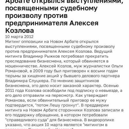
Арбате открылся выступлениями,
посвященными судебному
произволу против
предпринимателя Алексея
Козлова
10 марта 2012
Митинг оппозиции на Новом Арбате открылся
выступлениями, посвященными судебному произволу
против предпринимателя Алексея Козлова. Ведущий
митинга Владимир Рыжков потребовал прекратить
преследование бизнесмена, который обвиняется в
мошенничестве. Алексей Козлов, муж журналистки Ольги
Романовой, в 2009 году был приговорен к восьми годам
тюрьмы за хищение акций у бывшего делового партнера
Владимира Слуцкера. По мнению защитников
бизнесмена, это дело носит заказной характер. Осенью
2011 года Козлова освободили под подписку о невыезде, а
его дело отправили на пересмотр. Как утверждает
Романова, если обвинительный приговор ее мужу
подтвердится, "потом Лешу грохнут". В преддверии
митинга на Новом Арбате сторонники Козлова записали в
его поддержку обращение, в котором потребовали
"справедливого суда" для бизнесмена. В видеоролике
указано, что акция 10 марта является "митингом в