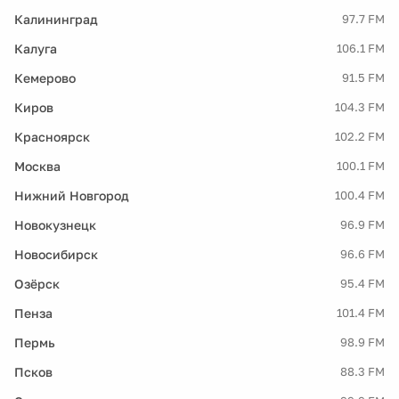
Калининград
97.7 FM
Калуга
106.1 FM
Кемерово
91.5 FM
Киров
104.3 FM
Красноярск
102.2 FM
Москва
100.1 FM
Нижний Новгород
100.4 FM
Новокузнецк
96.9 FM
Новосибирск
96.6 FM
Озёрск
95.4 FM
Пенза
101.4 FM
Пермь
98.9 FM
Псков
88.3 FM