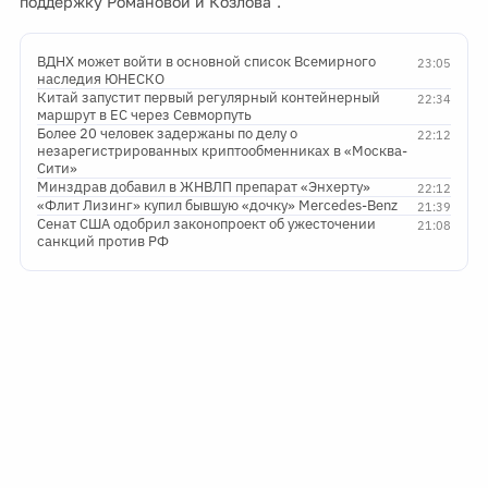
поддержку Романовой и Козлова".
ВДНХ может войти в основной список Всемирного
23:05
наследия ЮНЕСКО
Китай запустит первый регулярный контейнерный
22:34
маршрут в ЕС через Севморпуть
Более 20 человек задержаны по делу о
22:12
незарегистрированных криптообменниках в «Москва-
Сити»
Минздрав добавил в ЖНВЛП препарат «Энхерту»
22:12
«Флит Лизинг» купил бывшую «дочку» Mercedes-Benz
21:39
Сенат США одобрил законопроект об ужесточении
21:08
санкций против РФ