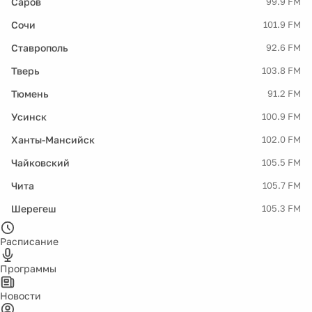
Саров
99.9 FM
Сочи
101.9 FM
Ставрополь
92.6 FM
Тверь
103.8 FM
Тюмень
91.2 FM
Усинск
100.9 FM
Ханты-Мансийск
102.0 FM
Чайковский
105.5 FM
Чита
105.7 FM
Шерегеш
105.3 FM
Расписание
Программы
Новости