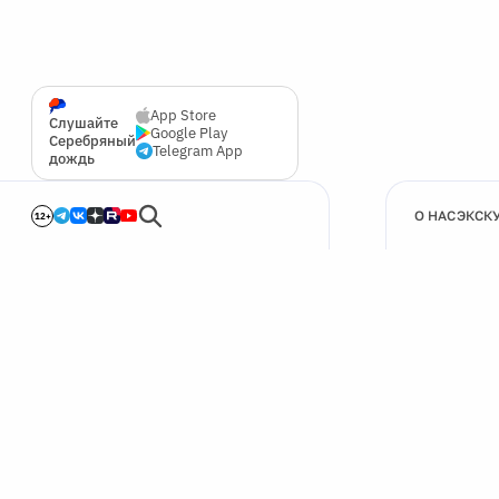
App Store
Слушайте
Google Play
Серебряный
Telegram App
дождь
О НАС
ЭКСК
12+
🍪
Мы используем cookie для улучшения работы сайта.