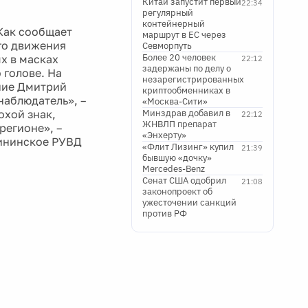
Китай запустит первый
22:34
регулярный
контейнерный
Как сообщает
маршрут в ЕС через
го движения
Севморпуть
Более 20 человек
х в масках
22:12
задержаны по делу о
 голове. На
незарегистрированных
ние Дмитрий
криптообменниках в
наблюдатель», –
«Москва-Сити»
охой знак,
Минздрав добавил в
22:12
ЖНВЛП препарат
регионе», –
«Энхерту»
лининское РУВД
«Флит Лизинг» купил
21:39
бывшую «дочку»
Mercedes-Benz
Сенат США одобрил
21:08
законопроект об
ужесточении санкций
против РФ