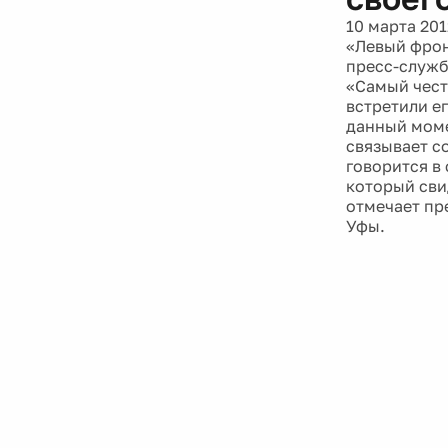
10 марта 201
«Левый фрон
пресс-служб
«Самый чест
встретили е
данный моме
связывает с
говорится в
который сви
отмечает пр
Уфы.