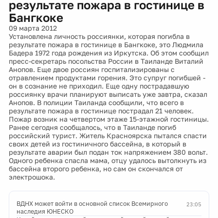
результате пожара в гостинице в
Бангкоке
09 марта 2012
Установлена личность россиянки, которая погибла в
результате пожара в гостинице в Бангкоке, это Людмила
Бадера 1972 года рождения из Иркутска. Об этом сообщил
пресс-секретарь посольства России в Таиланде Виталий
Анопов. Еще двое россиян госпитализированы с
отравлением продуктами горения. Это супруг погибшей -
он в сознание не приходил. Еще одну пострадавшую
россиянку врачи планируют выписать уже завтра, сказал
Анопов. В полиции Таиланда сообщили, что всего в
результате пожара в гостинице пострадал 21 человек.
Пожар возник на четвертом этаже 15-этажной гостиницы.
Ранее сегодня сообщалось, что в Таиланде погиб
российский турист. Житель Красноярска пытался спасти
своих детей из гостиничного бассейна, в который в
результате аварии был подан ток напряжением 380 вольт.
Одного ребенка спасла мама, отцу удалось вытолкнуть из
бассейна второго ребенка, но сам он скончался от
электрошока.
ВДНХ может войти в основной список Всемирного
23:05
наследия ЮНЕСКО