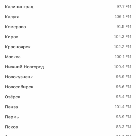
Калининград
97.7 FM
Калуга
106.1 FM
Кемерово
91.5 FM
Киров
104.3 FM
Красноярск
102.2 FM
Москва
100.1 FM
Нижний Новгород
100.4 FM
Новокузнецк
96.9 FM
Новосибирск
96.6 FM
Озёрск
95.4 FM
Пенза
101.4 FM
Пермь
98.9 FM
Псков
88.3 FM