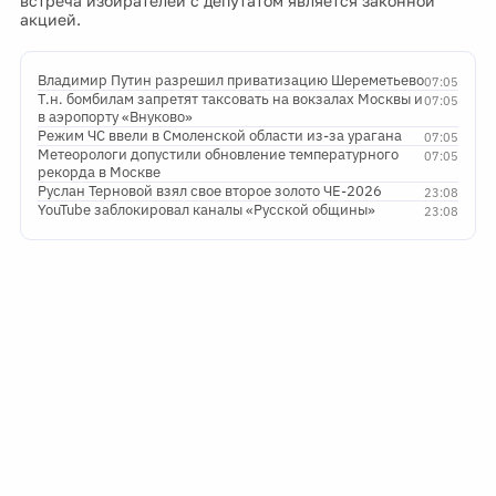
встреча избирателей с депутатом является законной
акцией.
Владимир Путин разрешил приватизацию Шереметьево
07:05
Т.н. бомбилам запретят таксовать на вокзалах Москвы и
07:05
в аэропорту «Внуково»
Режим ЧС ввели в Смоленской области из-за урагана
07:05
Метеорологи допустили обновление температурного
07:05
рекорда в Москве
Руслан Терновой взял свое второе золото ЧЕ-2026
23:08
YouTube заблокировал каналы «Русской общины»
23:08