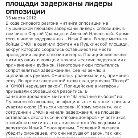
площади задержаны лидеры
оппозиции
05 марта 2012
В ходе силового разгона митинга оппозиции на
Пушкинской площади задержаны лидеры оппозиции, в
том числе Сергей Удальцов и Алексей Навальный. Кроме
того, в числе задержанных - Илья Яшин. В ходе митинга
бойцы ОМОНа оцепили фонтан на Пушкинской площади,
вокруг которого собрались оставшиеся на месте
проведения акции оппозиционеры. Полицейские взяли
митингующих в кольцо и начали жесткие задержания с
применением дубинок. Некоторые люди попытались
сопротивляться задержаниям, сев на землю и
сцепившись руками. Омоновцы разнимали их, применяя
силу. Во время задержаний люди скандировали "Позор!"
и "ОМОН нарушает закон". Полицейские в мегафоны
призывали собравшихся разойтись. В
санкционированном митинге "За честные выборы" на
Пушкинской площади, по официальным данным, приняли
участие около 15 тысяч человек. К тому моменту, как
сотрудники ОМОНа начали задержания, на площади
оставалось около тысячи оппозиционеров - участников
стихийного митинга, организованного Удальцовым и
депутатом Ильей Пономаревым. Последний пытался
убедить омоновцев, что они нарушают закон, так как