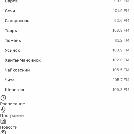
Саров
99.9 FM
Сочи
101.9 FM
Ставрополь
92.6 FM
Тверь
103.8 FM
Тюмень
91.2 FM
Усинск
100.9 FM
Ханты-Мансийск
102.0 FM
Чайковский
105.5 FM
Чита
105.7 FM
Шерегеш
105.3 FM
Расписание
Программы
Новости