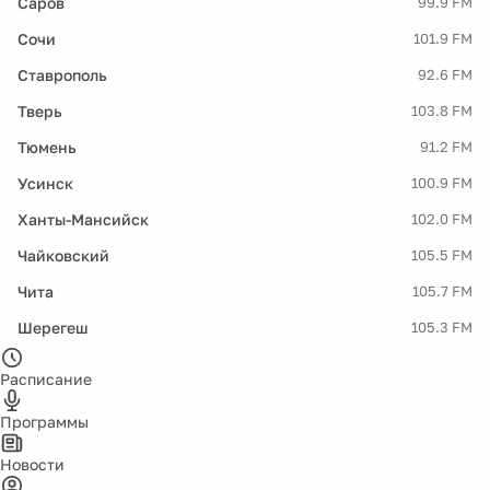
Саров
99.9 FM
Сочи
101.9 FM
Ставрополь
92.6 FM
Тверь
103.8 FM
Тюмень
91.2 FM
Усинск
100.9 FM
Ханты-Мансийск
102.0 FM
Чайковский
105.5 FM
Чита
105.7 FM
Шерегеш
105.3 FM
Расписание
Программы
Новости