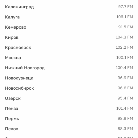
Калининград
97.7 FM
Калуга
106.1 FM
Кемерово
91.5 FM
Киров
104.3 FM
Красноярск
102.2 FM
Москва
100.1 FM
Нижний Новгород
100.4 FM
Новокузнецк
96.9 FM
Новосибирск
96.6 FM
Озёрск
95.4 FM
Пенза
101.4 FM
Пермь
98.9 FM
Псков
88.3 FM