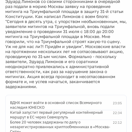
Эдуард Лимонов со своими сторонниками в очередной
раз подали в мэрию Москвы заявку на проведение
митинга на Триумфальной площади в защиту 31-й статьи
Конституции. Как написал Лимонов с воем блоге:
"Сегодня в десять утра, с упорством необыкновенным, мы,
заявители митингов на Триумфальной, вновь подали
уведомление о проведении 31 июля с 18:00 до 20:00
митинга на Триумфальной площади в Москве. Мне
говорили, что на Триумфальной строят какую-то сцену.
Уж не для нас ли?! Придём и увидим". Московские власти
на протяжении нескольких лет не согласовывают акцию,
проводимую по 31-ым числам. Формально - поскольку
заявители, Эдуард Лимонов и его соратники
неоднократно привлекались к административной
ответственности, как раз за нарушение закона о
митингах. Акция всегда проходит в несогласованном
формате и, не успев начаться, заканчивается
задержаниями.
ВДНХ может войти в основной список Всемирного
23:05
наследия ЮНЕСКО
Китай запустит первый регулярный контейнерный
22:34
маршрут в ЕС через Севморпуть
Более 20 человек задержаны по делу о
22:12
незарегистрированных криптообменниках в «Москва-
Сити»