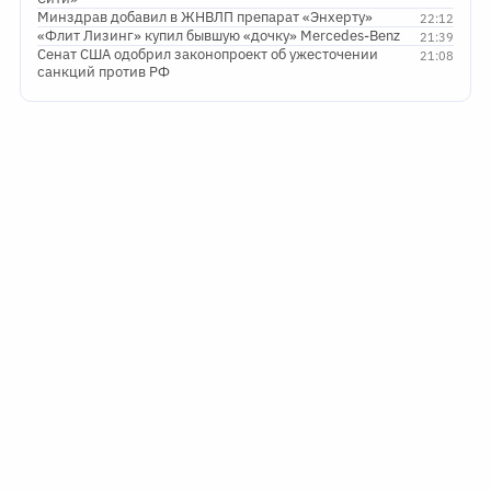
Минздрав добавил в ЖНВЛП препарат «Энхерту»
22:12
«Флит Лизинг» купил бывшую «дочку» Mercedes-Benz
21:39
Сенат США одобрил законопроект об ужесточении
21:08
санкций против РФ