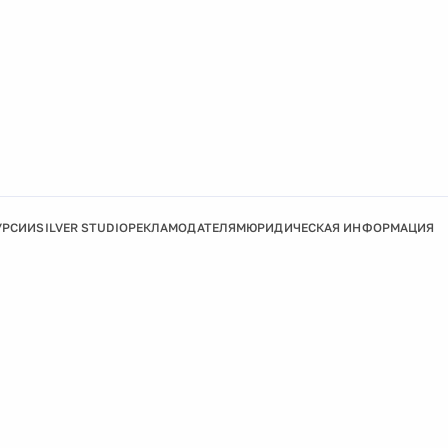
УРСИИ
SILVER STUDIO
РЕКЛАМОДАТЕЛЯМ
ЮРИДИЧЕСКАЯ ИНФОРМАЦИЯ