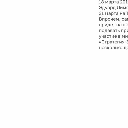
18 марта 201
Эдуард Лимо
31 марта на
Впрочем, сам
придет на а
подавать пр
участие в м
«Стратегия-
несколько д