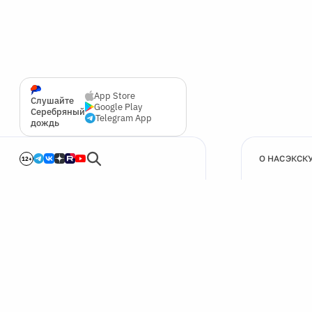
App Store
Слушайте
Google Play
Серебряный
Telegram App
дождь
О НАС
ЭКСК
12+