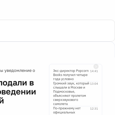
вы уведомление о
Экс-директор Popcorn
14:41
Books получил четыре
года условно
подали в
Громкий звук, который
13:04
слышали в Москве и
оведении
Подмосковье,
объясняют пролетом
й
сверхзвукового
самолета
По-прежнему нет
12:31
официальных