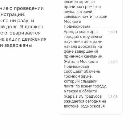
комментариев о
причинах громкого
ние о проведении
звука, который
онстраций.
слышали почти по всей
ыло ни разу, и
Москве и
ой долг. Я должен
Подмосковью
Аренда квартир в
ке оговаривается
12:31
городах с крупными
 на акции движения
научными центрами
ли задержаны
начала дорожать на
фоне завершения
приемной кампании
Жители Москвы и
12:08
Подмосковья
сообщают об очень
громком звуке,
который слышали
почти по всему городу,
а также в области
Жара в 35 градусов
12:08
ожидается сегодня на
востоке Подмосковья