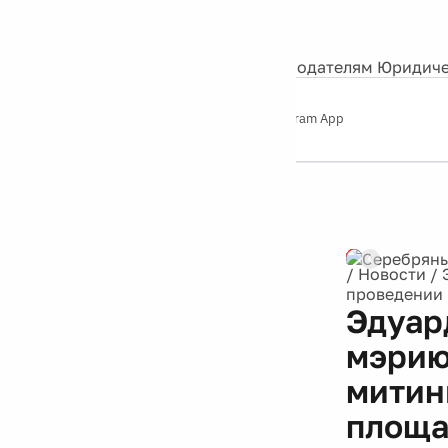
События
Контакты
О нас
Экскурсии
Silver Studio
Рекламодателям
Юридиче
Слушайте
App Store
Google Play
Telegram App
Серебряный
дождь
12+
Реклама
/
Новости
/
проведении 
Эдуар
мэрию
митин
площ