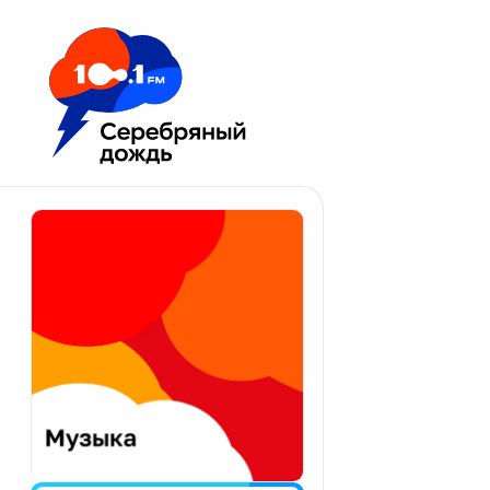
Москва 100.1 FM
Апатиты
Астрахань
Волгоград
Вологда
Екатеринбург
Иваново
Казань
Калининград
Калуга