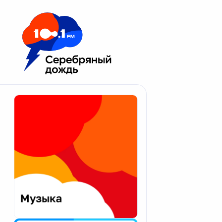
Москва 100.1 FM
Апатиты
Астрахань
Волгоград
Вологда
Екатеринбург
Иваново
Казань
Калининград
Калуга