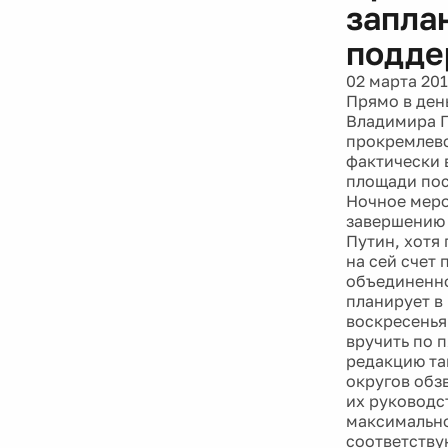
запла
подде
02 марта 20
Прямо в ден
Владимира П
прокремлев
фактически 
площади пос
Ночное меро
завершению 
Путин, хотя
на сей счет
объединенно
планирует в
воскресенья
вручить по 
редакцию та
округов обз
их руководс
максимально
соответству