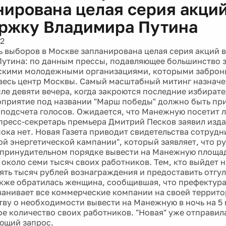
нирована целая серия акций
ржку Владимира Путина
12
ь выборов в Москве запланирована целая серия акций 
утина: по данным прессы, подавляющее большинство 
скими молодежными организациями, которыми заброн
весь центр Москвы. Самый масштабный митинг назнач
ле девяти вечера, когда закроются последние избирате
приятие под названии "Марш победы" должно быть пр
подсчета голосов. Ожидается, что Манежную посетит 
 пресс-секретарь премьера Дмитрий Песков заявил изд
 пока нет. Новая Газета приводит свидетельства сотруд
й энергетической кампании", который заявляет, что р
 принудительном порядке вывести на Манежную площад
 около семи тысяч своих работников. Тем, кто выйдет 
пять тысяч рублей вознаграждения и предоставить отгул
кже обратилась женщина, сообщившая, что префектура
ванивает все коммерческие компании на своей террит
тву о необходимости вывести на Манежную в ночь на 5
е количество своих работников. "Новая" уже отправи
ющий запрос.