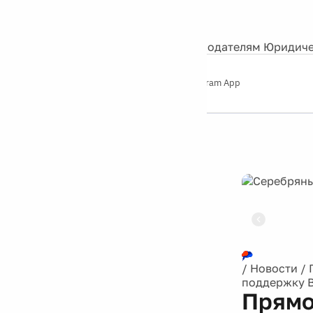
События
Контакты
О нас
Экскурсии
Silver Studio
Рекламодателям
Юридиче
Слушайте
App Store
Google Play
Telegram App
Серебряный
дождь
12+
Реклама
/
Новости
/
поддержку 
Прямо