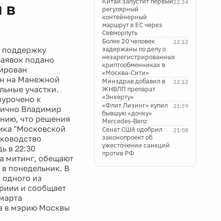
Китай запустит первый
22:34
 в
регулярный
контейнерный
маршрут в ЕС через
Севморпуть
Более 20 человек
22:12
в поддержку
задержаны по делу о
незарегистрированных
заявок подано
криптообменниках в
ирован
«Москва-Сити»
ен на Манежной
Минздрав добавил в
22:12
льные участки.
ЖНВЛП препарат
«Энхерту»
иурочено к
«Флит Лизинг» купил
21:39
лично Владимир
бывшую «дочку»
анию, что решения
Mercedes-Benz
ника "Московской
Сенат США одобрил
21:08
законопроект об
уководство
ужесточении санкций
ь в 22:30
против РФ
на митинг, обещают
 в понедельник. В
 одного из
ориии и сообщает
 марта
ла в мэрию Москвы