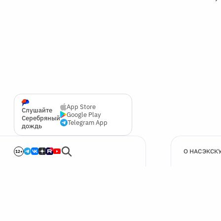
App Store
Слушайте
Google Play
Серебряный
Telegram App
дождь
О НАС
ЭКСК
12+