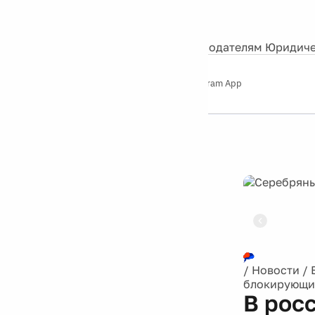
События
Контакты
О нас
Экскурсии
Silver Studio
Рекламодателям
Юридиче
Слушайте
App Store
Google Play
Telegram App
Серебряный
дождь
12+
Реклама
/
Новости
/
блокирующие
В рос