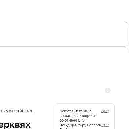
ть устройства,
Депутат Останина
18:23
внесет законопроект
об отмене ЕГЭ
церквях
Экс-директору Popcorn
18:23