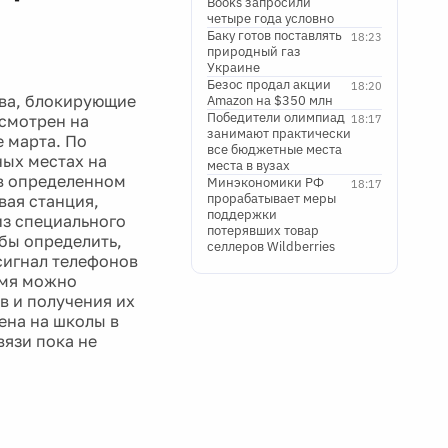
Books запросили
четыре года условно
Баку готов поставлять
18:23
природный газ
Украине
Безос продал акции
18:20
тва, блокирующие
Amazon на $350 млн
Победители олимпиад
ссмотрен на
18:17
занимают практически
 марта. По
все бюджетные места
ных местах на
места в вузах
в определенном
Минэкономики РФ
18:17
прорабатывает меры
вая станция,
поддержки
из специального
потерявших товар
обы определить,
селлеров Wildberries
сигнал телефонов
емя можно
в и получения их
ена на школы в
язи пока не