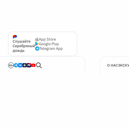
App Store
Слушайте
Google Play
Серебряный
Telegram App
дождь
О НАС
ЭКСК
12+