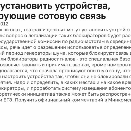
 установить устройства,
рующие сотовую связь
2012
х школах, театрах и церквях могут установить устройс
зь: вопрос о легализации таких блокираторов будет ра
осударственной комиссии по радиочастотам в середине
сы, речь идет о разрешении использовать в определен
й период генераторы шума, которые блокируют связь 
или блокираторы радиосигналов - это специальная базо
позволяет звонить и принимать звонки, кроме номеров 
дполагается, что сначала организуют опытную зону, чт
 настроить устройства так, чтобы они не блокировали 
ятия. Надо и определить, в каких местах и на какое вр
окираторы, и проработать систему извещения абоненто
еоретически инициатива также может быть распростран
и ЕГЭ. Получить официальный комментарий в Минкомсв