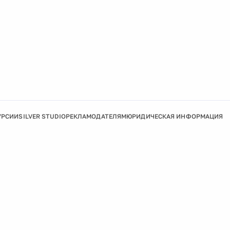
УРСИИ
SILVER STUDIO
РЕКЛАМОДАТЕЛЯМ
ЮРИДИЧЕСКАЯ ИНФОРМАЦИЯ