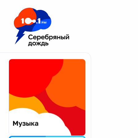
Москва 100.1 FM
Апатиты
Астрахань
Волгоград
Вологда
Екатеринбург
Иваново
Казань
Калининград
Калуга