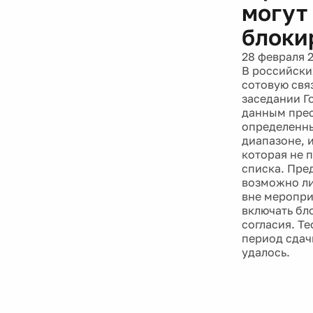
могут
блоки
28 февраля 
В российски
сотовую свя
заседании Г
данным прес
определенны
диапазоне, 
которая не 
списка. Пре
возможно ли
вне меропри
включать бл
согласия. Т
период сдач
удалось.