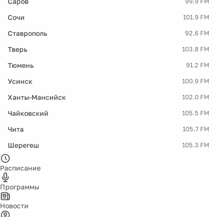
Саров
99.9 FM
Сочи
101.9 FM
Ставрополь
92.6 FM
Тверь
103.8 FM
Тюмень
91.2 FM
Усинск
100.9 FM
Ханты-Мансийск
102.0 FM
Чайковский
105.5 FM
Чита
105.7 FM
Шерегеш
105.3 FM
Расписание
Программы
Новости