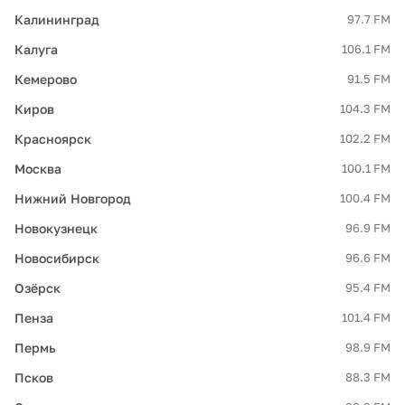
Калининград
97.7 FM
Калуга
106.1 FM
Кемерово
91.5 FM
Киров
104.3 FM
Красноярск
102.2 FM
Москва
100.1 FM
Нижний Новгород
100.4 FM
Новокузнецк
96.9 FM
Новосибирск
96.6 FM
Озёрск
95.4 FM
Пенза
101.4 FM
Пермь
98.9 FM
Псков
88.3 FM