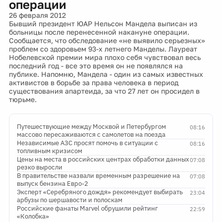
операции
26 февраля 2012
Бывший президент ЮАР Нельсон Мандела выписан из
больницы после перенесенной накануне операции.
Сообщается, что обследование «не выявило серьезных»
проблем со здоровьем 93-х летнего Манделы. Лауреат
Нобелевской премии мира плохо себя чувствовал весь
последний год - все это время он не появлялся на
публике. Напомню, Мандела - один из самых известных
активистов в борьбе за права человека в период
существования апартеида, за что 27 лет он просидел в
тюрьме.
Путешествующие между Москвой и Петербургом
08:16
массово пересаживаются с самолетов на поезда
Независимые АЗС просят помочь в ситуации с
08:16
топливным кризисом
Цены на места в российских центрах обработки данных
07:08
резко выросли
В правительстве назвали временным разрешение на
07:08
выпуск бензина Евро-2
Эксперт «Серебряного дождя» рекомендует выбирать
23:04
арбузы по шершавости и полоскам
Российские фанаты Marvel обрушили рейтинг
22:59
«Колобка»