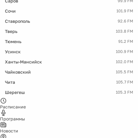
Саров
99.9 FM
Сочи
101.9 FM
Ставрополь
92.6 FM
Тверь
103.8 FM
Тюмень
91.2 FM
Усинск
100.9 FM
Ханты-Мансийск
102.0 FM
Чайковский
105.5 FM
Чита
105.7 FM
Шерегеш
105.3 FM
Расписание
Программы
Новости