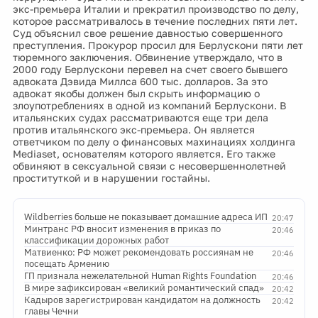
экс-премьера Италии и прекратил производство по делу,
которое рассматривалось в течение последних пяти лет.
Суд объяснил свое решение давностью совершенного
преступления. Прокурор просил для Берлускони пяти лет
тюремного заключения. Обвинение утверждало, что в
2000 году Берлускони перевел на счет своего бывшего
адвоката Дэвида Миллса 600 тыс. долларов. За это
адвокат якобы должен был скрыть информацию о
злоупотреблениях в одной из компаний Берлускони. В
итальянских судах рассматриваются еще три дела
против итальянского экс-премьера. Он является
ответчиком по делу о финансовых махинациях холдинга
Mediaset, основателям которого является. Его также
обвиняют в сексуальной связи с несовершеннолетней
проституткой и в нарушении гостайны.
Wildberries больше не показывает домашние адреса ИП
20:47
Минтранс РФ вносит изменения в приказ по
20:46
классификации дорожных работ
Матвиенко: РФ может рекомендовать россиянам не
20:46
посещать Армению
ГП признала нежелательной Human Rights Foundation
20:46
В мире зафиксирован «великий романтический спад»
20:42
Кадыров зарегистрирован кандидатом на должность
20:42
главы Чечни