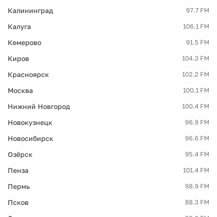
Калининград
97.7 FM
Калуга
106.1 FM
Кемерово
91.5 FM
Киров
104.3 FM
Красноярск
102.2 FM
Москва
100.1 FM
Нижний Новгород
100.4 FM
Новокузнецк
96.9 FM
Новосибирск
96.6 FM
Озёрск
95.4 FM
Пенза
101.4 FM
Пермь
98.9 FM
Псков
88.3 FM