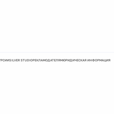
УРСИИ
SILVER STUDIO
РЕКЛАМОДАТЕЛЯМ
ЮРИДИЧЕСКАЯ ИНФОРМАЦИЯ