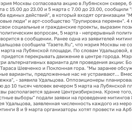
эрия Москвы согласовала акцию в Лубянском сквере, 
та с 15.00 до 23.00 и 5 марта с 7.00 до 23.00, сообщили "
ба единых действий", в который входят организации "М
Новые люди" и арт-сообщество "Групировка перемен". 4
свои социальные и гражданские проекты, выразим поз
политическим вопросам, 5 марта - непрерывный полит
говорится в сообщении. Ранее одна из заявителей митин
дальцова сообщила "Газете.Ru", что мэрия Москвы не с
 марта на Лубянской площади. По словам Удальцовой, 
им придется перекрывать движение в центре города. Мэ
три альтернативных варианта для проведения акции: Б
Тараса Шевченко и Поклонная гора. "Мы заранее обс
ные варианты, предложенные нас не устраивают... Вме
ежка", - заявила Удальцова. Оппозиционеры планирова
ю до 10 тысяч человек вечером 5 марта на Лубянской п
вы располагается здание Центризбиркома. Кроме того
стные выборы" подали заявки на проведение митингов 8
ея Удальцова, заявленная численность каждого из меро
митинги 8 и 9 марта организаторы хотят провести на Ар