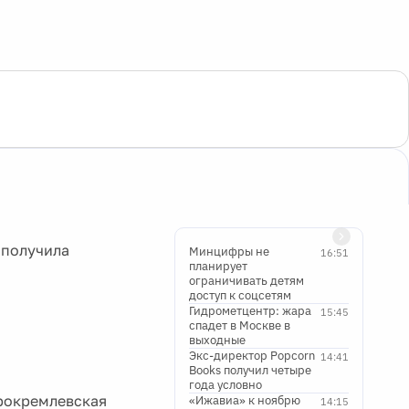
 получила
Минцифры не
16:51
планирует
ограничивать детям
доступ к соцсетям
Гидрометцентр: жара
15:45
а
спадет в Москве в
выходные
Экс-директор Popcorn
14:41
Books получил четыре
года условно
рокремлевская
«Ижавиа» к ноябрю
14:15