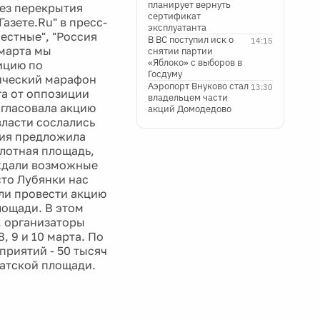
планирует вернуть
без перекрытия
сертификат
Газете.Ru" в пресс-
эксплуатанта
естные", "Россия
В ВС поступил иск о
14:15
 марта мы
снятии партии
«Яблоко» с выборов в
ицию по
Госдуму
ический марафон
Аэропорт Внуково стал
13:30
га от оппозиции
владельцем части
огласовала акцию
акций Домодедово
власти сослались
рия предложила
олотная площадь,
уждали возможные
сто Лубянки нас
ли провести акцию
лощади. В этом
, организаторы
, 9 и 10 марта. По
приятий - 50 тысяч
батской площади.