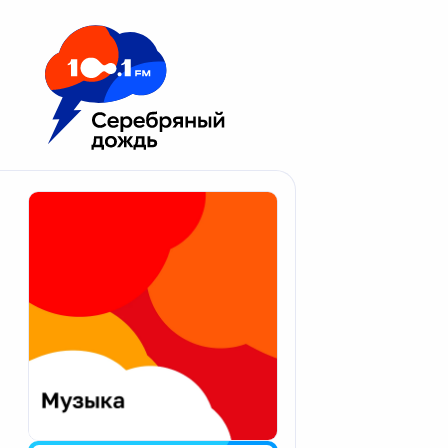
Москва 100.1 FM
Апатиты
Астрахань
Волгоград
Вологда
Екатеринбург
Иваново
Казань
Калининград
Калуга