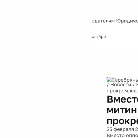
События
Контакты
О нас
Экскурсии
Silver Studio
Рекламодателям
Юридиче
Слушайте
App Store
Google Play
Telegram App
Серебряный
дождь
12+
Реклама
/
Новости
/
прокремлев
Вмест
митин
прокр
25 февраля 
Вместо оппо