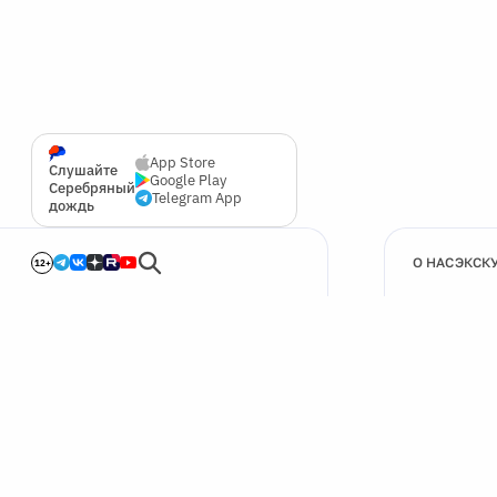
App Store
Слушайте
Google Play
Серебряный
Telegram App
дождь
О НАС
ЭКСК
12+