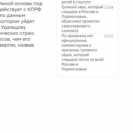
детей в соцсети
альной основы под
Громкий звук, который
13:04
одействует с КПРФ
слышали в Москве и
 по данным
Подмосковье,
 котором уйдет
объясняют пролетом
сверхзвукового
 Удальцову
самолета
ических стран:
По-прежнему нет
12:31
сов, чем его
официальных
вергли, назвав
комментариев о
причинах громкого
звука, который
слышали почти по всей
Москве и
Подмосковью