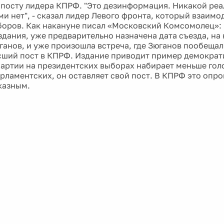
 посту лидера КПРФ. "Это дезинформация. Никакой ре
ми нет", - сказал лидер Левого фронта, который взаим
боров. Как накануне писал «Московский Комсомолец»:
здания, уже предварительно назначена дата съезда, на
ганов, и уже произошла встреча, где Зюганов пообещал
сший пост в КПРФ. Издание приводит пример демократ
партии на президентских выборах набирает меньше голо
арламентских, он оставляет свой пост. В КПРФ это опро
казным.