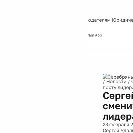
События
Контакты
О нас
Экскурсии
Silver Studio
Рекламодателям
Юридиче
Слушайте
App Store
Google Play
Telegram App
Серебряный
дождь
12+
Реклама
/
Новости
/
посту лиде
Серге
смени
лидер
23 февраля 
Сергей Удал