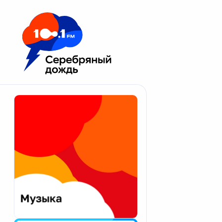
Москва 100.1 FM
Апатиты
Астрахань
Волгоград
Вологда
Екатеринбург
Иваново
Казань
Калининград
Калуга