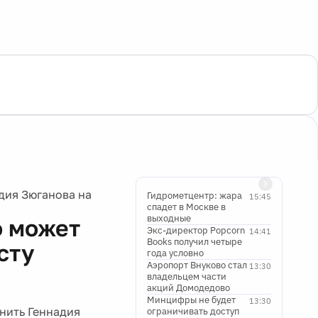
дия Зюганова на
Гидрометцентр: жара
15:45
спадет в Москве в
выходные
о может
Экс-директор Popcorn
14:41
Books получил четыре
сту
года условно
Аэропорт Внуково стал
13:30
владельцем части
акций Домодедово
Минцифры не будет
13:30
нить Геннадия
ограничивать доступ