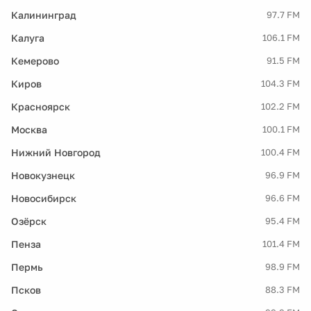
Калининград
97.7 FM
Калуга
106.1 FM
Кемерово
91.5 FM
Киров
104.3 FM
Красноярск
102.2 FM
Москва
100.1 FM
Нижний Новгород
100.4 FM
Новокузнецк
96.9 FM
Новосибирск
96.6 FM
Озёрск
95.4 FM
Пенза
101.4 FM
Пермь
98.9 FM
Псков
88.3 FM