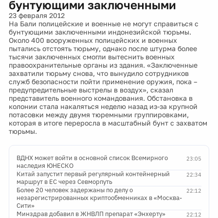
бунтующими заключенными
23 февраля 2012
На Бали полицейские и военные не могут справиться с
бунтующими заключенными индонезийской тюрьмы.
Около 400 вооруженных полицейских и военных
пытались отстоять тюрьму, однако после штурма более
тысячи заключенных смогли вытеснить военных
правоохранительные органы из здания. «Заключенные
захватили тюрьму снова, что вынудило сотрудников
служб безопасности пойти применение оружия, пока –
предупредительные выстрелы в воздух», сказал
представитель военного командования. Обстановка в
колонии стала накаляться неделю назад из-за крупной
потасовки между двумя тюремными группировками,
которая в итоге переросла в масштабный бунт с захватом
тюрьмы.
ВДНХ может войти в основной список Всемирного
23:05
наследия ЮНЕСКО
Китай запустит первый регулярный контейнерный
22:34
маршрут в ЕС через Севморпуть
Более 20 человек задержаны по делу о
22:12
незарегистрированных криптообменниках в «Москва-
Сити»
Минздрав добавил в ЖНВЛП препарат «Энхерту»
22:12