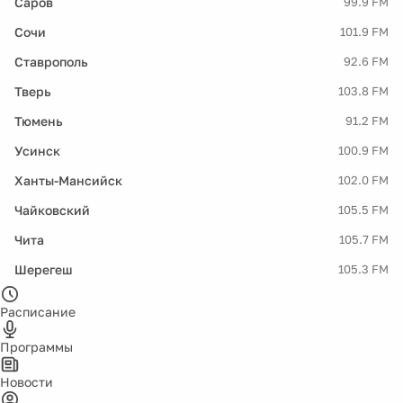
Саров
99.9 FM
Сочи
101.9 FM
Ставрополь
92.6 FM
Тверь
103.8 FM
Тюмень
91.2 FM
Усинск
100.9 FM
Ханты-Мансийск
102.0 FM
Чайковский
105.5 FM
Чита
105.7 FM
Шерегеш
105.3 FM
Расписание
Программы
Новости