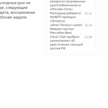
незарегистрированных
выходные дни не
криптообменниках в
уде, следующие
«Москва-Сити»
марта, воскресенье
Минздрав добавил в
22:12
абочая неделя.
ЖНВЛП препарат
«Энхерту»
«Флит Лизинг» купил
21:39
бывшую «дочку»
Mercedes-Benz
Сенат США одобрил
21:08
законопроект об
ужесточении санкций
против РФ