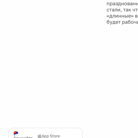
праздновани
стали, так 
«длинные» вы
будет рабоч
App Store