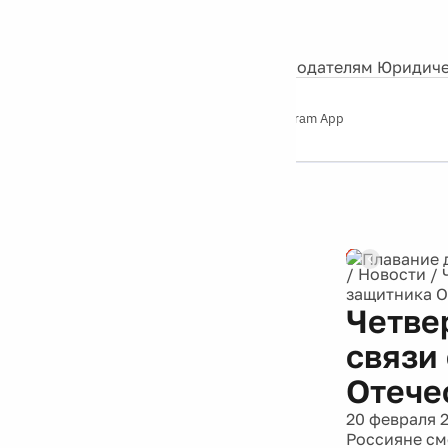
События
Контакты
О нас
Экскурсии
Silver Studio
Рекламодателям
Юридиче
Слушайте
App Store
Google Play
Telegram App
Серебряный
дождь
12+
/
Новости
/
защитника О
Четве
связи
Отече
20 февраля 
Россияне см