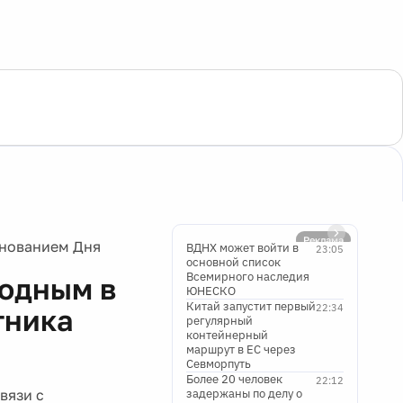
Реклама
днованием Дня
ВДНХ может войти в
23:05
основной список
Всемирного наследия
ходным в
ЮНЕСКО
Китай запустит первый
22:34
тника
регулярный
контейнерный
маршрут в ЕС через
Севморпуть
Более 20 человек
22:12
вязи с
задержаны по делу о