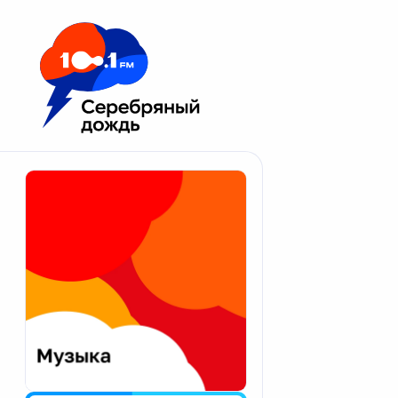
Москва 100.1 FM
Апатиты
Астрахань
Волгоград
Вологда
Екатеринбург
Иваново
Казань
Калининград
Калуга