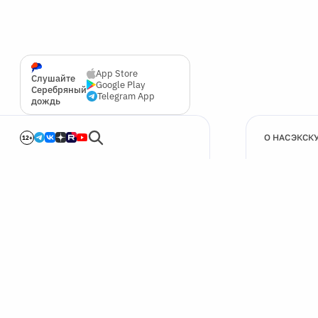
App Store
Слушайте
Google Play
Серебряный
Telegram App
дождь
О НАС
ЭКСК
12+
🍪
Мы используем cookie для улучшения работы сайта.