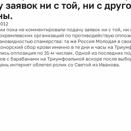
 заявок ни с той, ни с друг
ны.
2012
ии пока не комментировали подачу заявок ни с той, ни 
окремлевских организаций по противодействую оппоз
зновидностью спамерства: та же Россия Молодая в сво
донорский сбор крови именно в те дни и часы на Триум
лись оппозиция по 31-м числам. Одной из последних п
ов с барабанами на Триумфоальной вскоре после выбор
ень интернет облетел ролик со Светой из Иванова.