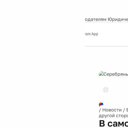
События
Контакты
О нас
Экскурсии
Silver Studio
Рекламодателям
Юридиче
Слушайте
App Store
Google Play
Telegram App
Серебряный
дождь
12+
Реклама
/
Новости
/
другой стор
В сам