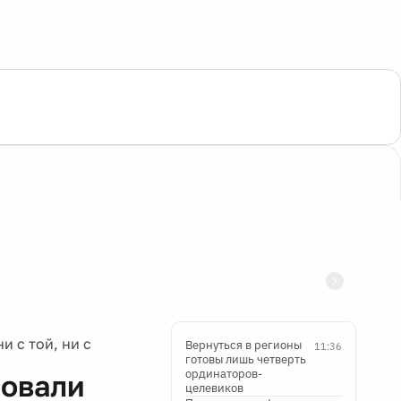
 с той, ни с
Вернуться в регионы
11:36
готовы лишь четверть
ординаторов-
ровали
целевиков