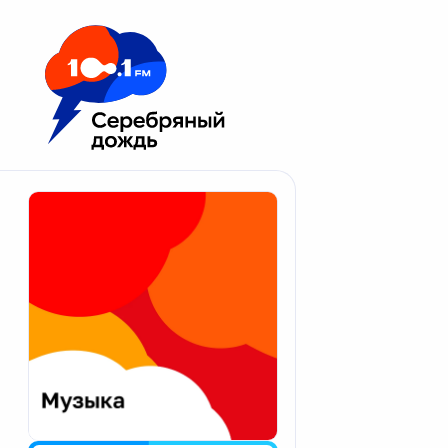
Москва 100.1 FM
Апатиты
Астрахань
Волгоград
Вологда
Екатеринбург
Иваново
Казань
Калининград
Калуга