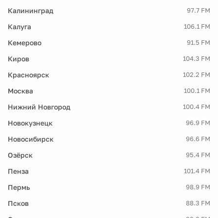
Калининград
97.7 FM
Калуга
106.1 FM
Кемерово
91.5 FM
Киров
104.3 FM
Красноярск
102.2 FM
Москва
100.1 FM
Нижний Новгород
100.4 FM
Новокузнецк
96.9 FM
Новосибирск
96.6 FM
Озёрск
95.4 FM
Пенза
101.4 FM
Пермь
98.9 FM
Псков
88.3 FM