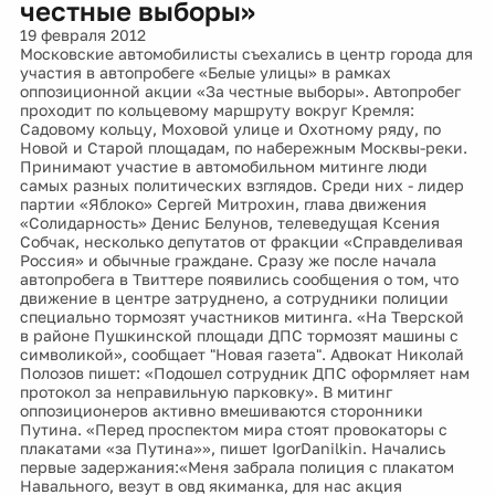
честные выборы»
19 февраля 2012
Московские автомобилисты съехались в центр города для
участия в автопробеге «Белые улицы» в рамках
оппозиционной акции «За честные выборы». Автопробег
проходит по кольцевому маршруту вокруг Кремля:
Садовому кольцу, Моховой улице и Охотному ряду, по
Новой и Старой площадам, по набережным Москвы-реки.
Принимают участие в автомобильном митинге люди
самых разных политических взглядов. Среди них - лидер
партии «Яблоко» Сергей Митрохин, глава движения
«Солидарность» Денис Белунов, телеведущая Ксения
Собчак, несколько депутатов от фракции «Справделивая
Россия» и обычные граждане. Сразу же после начала
автопробега в Твиттере появились сообщения о том, что
движение в центре затруднено, а сотрудники полиции
специально тормозят участников митинга. «На Тверской
в районе Пушкинской площади ДПС тормозят машины с
символикой», сообщает "Новая газета". Адвокат Николай
Полозов пишет: «Подошел сотрудник ДПС оформляет нам
протокол за неправильную парковку». В митинг
оппозиционеров активно вмешиваются сторонники
Путина. «Перед проспектом мира стоят провокаторы с
плакатами «за Путина»», пишет IgorDanilkin. Начались
первые задержания:«Меня забрала полиция с плакатом
Навального, везут в овд якиманка, для нас акция