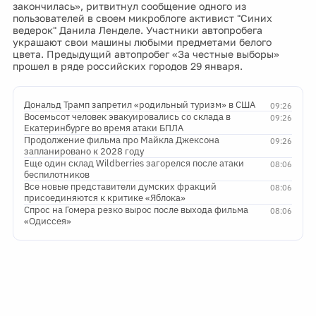
закончилась», ритвитнул сообщение одного из
пользователей в своем микроблоге активист "Синих
ведерок" Данила Ленделе. Участники автопробега
украшают свои машины любыми предметами белого
цвета. Предыдущий автопробег «За честные выборы»
прошел в ряде российских городов 29 января.
Дональд Трамп запретил «родильный туризм» в США
09:26
Восемьсот человек эвакуировались со склада в
09:26
Екатеринбурге во время атаки БПЛА
Продолжение фильма про Майкла Джексона
09:26
запланировано к 2028 году
Еще один склад Wildberries загорелся после атаки
08:06
беспилотников
Все новые представители думских фракций
08:06
присоединяются к критике «Яблока»
Спрос на Гомера резко вырос после выхода фильма
08:06
«Одиссея»