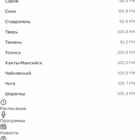
Саров
99.9 FM
Сочи
101.9 FM
Ставрополь
92.6 FM
Тверь
103.8 FM
Тюмень
91.2 FM
Усинск
100.9 FM
Ханты-Мансийск
102.0 FM
Чайковский
105.5 FM
Чита
105.7 FM
Шерегеш
105.3 FM
Расписание
Программы
Новости