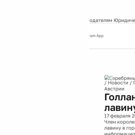
События
Контакты
О нас
Экскурсии
Silver Studio
Рекламодателям
Юридиче
Слушайте
App Store
Google Play
Telegram App
Серебряный
дождь
12+
Реклама
/
Новости
/
Австрии
Голла
лавин
17 февраля 2
Член короле
лавину в го
информацион