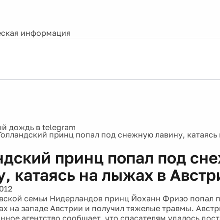
ская информация
Голландский принц попал под снежную лавину, катаясь 
ндский принц попал под сн
у, катаясь на лыжах в Австр
012
вской семьи Нидерландов принц Йоханн Фризо попал 
рах на западе Австрии и получил тяжелые травмы. Авст
ное агентство сообщает, что спасателям удалось доста