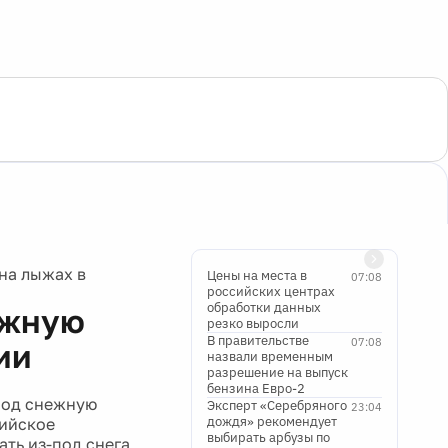
на лыжах в
Цены на места в
07:08
российских центрах
обработки данных
ежную
резко выросли
В правительстве
07:08
ии
назвали временным
разрешение на выпуск
бензина Евро-2
под снежную
Эксперт «Серебряного
23:04
дождя» рекомендует
рийское
выбирать арбузы по
ть из-под снега