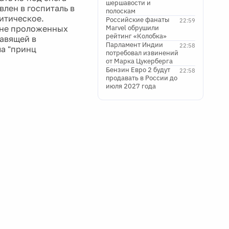
шершавости и
влен в госпиталь в
полоскам
итическое.
Российские фанаты
22:59
вне проложенных
Marvel обрушили
рейтинг «Колобка»
равящей в
Парламент Индии
22:58
ла "принц
потребовал извинений
от Марка Цукерберга
Бензин Евро 2 будут
22:58
продавать в России до
июля 2027 года