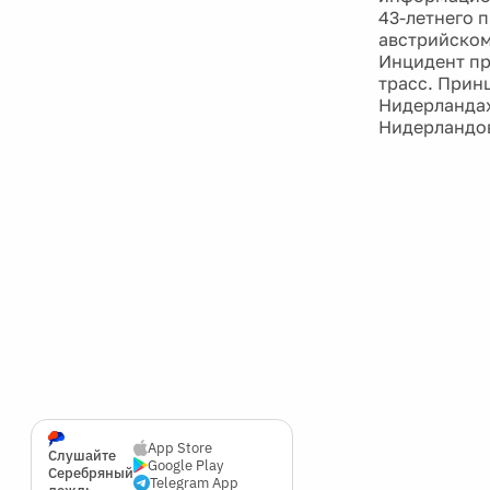
43-летнего п
австрийском
Инцидент пр
трасс. Прин
Нидерландах
Нидерландов
App Store
Слушайте
Google Play
Серебряный
Telegram App