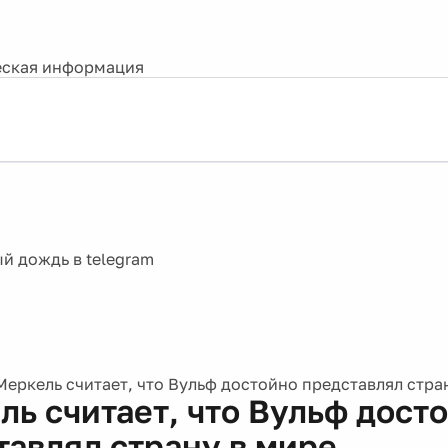
ская информация
Меркель считает, что Вульф достойно представлял стра
ль считает, что Вульф дост
тавлял страну в мире