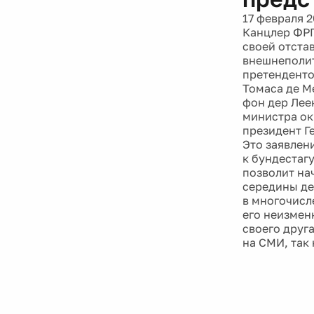
17 февраля 2
Канцлер ФРГ
своей отста
внешнеполит
претенденто
Томаса де М
фон дер Лее
министра ок
президент Г
Это заявлен
к бундестаг
позволит на
середины де
в многочисл
его неизмен
своего друг
на СМИ, так