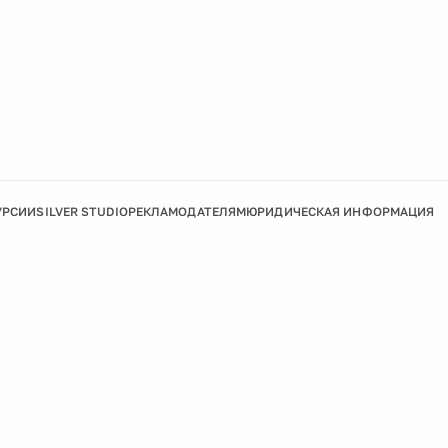
УРСИИ
SILVER STUDIO
РЕКЛАМОДАТЕЛЯМ
ЮРИДИЧЕСКАЯ ИНФОРМАЦИЯ