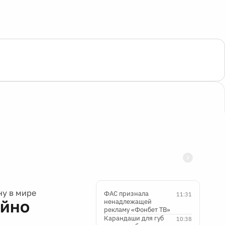
ну в мире
ФАС признала
11:31
ойно
ненадлежащей
рекламу «Фонбет ТВ»
Карандаши для губ
10:38