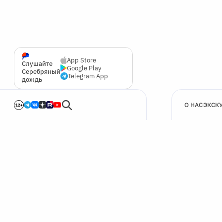
App Store
Слушайте
Google Play
Серебряный
Telegram App
дождь
О НАС
ЭКСК
12+