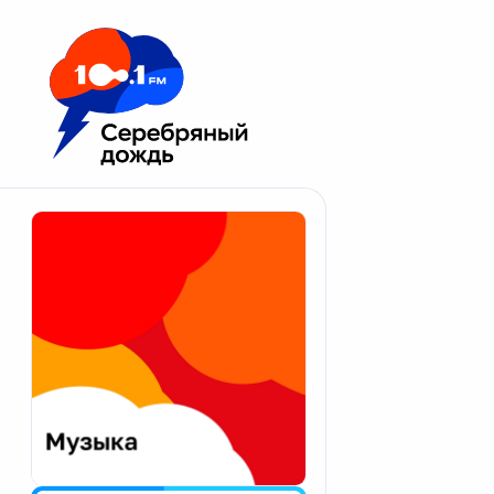
Москва 100.1 FM
Апатиты
Астрахань
Волгоград
Вологда
Екатеринбург
Иваново
Казань
Калининград
Калуга