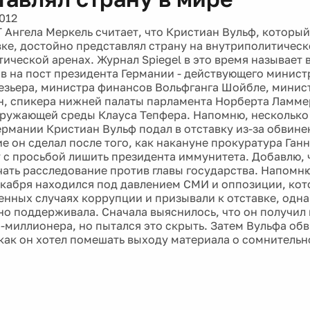
012
 Ангела Меркель считает, что Кристиан Вульф, который
вке, достойно представлял страну на внутриполитическ
ической аренах. Журнал Spiegel в это время называет в
в на пост президента Германии - действующего минис
езьера, министра финансов Вольфганга Шойбле, минист
н, спикера нижней палаты парламента Норберта Ламме
ружающей среды Клауса Тепфера. Напомню, несколько 
ермании Кристиан Вульф подал в отставку из-за обвине
ие он сделал после того, как накануне прокуратура Ган
у с просьбой лишить президента иммунитета. Добавлю, ч
чать расследование против главы государства. Напомню
кабря находился под давлением СМИ и оппозиции, кот
енных случаях коррупции и призывали к отставке, одн
но поддерживала. Сначала выяснилось, что он получил 
а-миллионера, но пытался это скрыть. Затем Вульфа об
 как он хотел помешать выходу материала о сомнительн