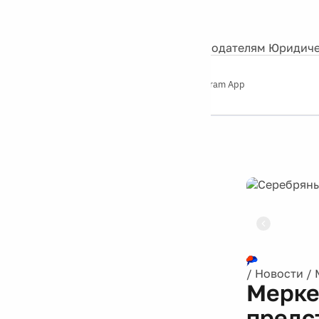
События
Контакты
О нас
Экскурсии
Silver Studio
Рекламодателям
Юридиче
Слушайте
App Store
Google Play
Telegram App
Серебряный
дождь
12+
Реклама
/
Новости
/
Мерке
предс