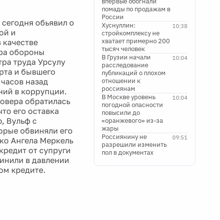
впервые обогнали
помады по продажам в
России
 сегодня обьявил о
Хуснуллин:
10:38
ой и
стройкомплексу не
хватает примерно 200
 качестве
тысяч человек
тра обороны
В Грузии начали
10:04
ра труда Урсулу
расследование
рта и бывшего
публикаций о плохом
часов назад
отношении к
россиянам
ний в коррупции.
В Москве уровень
10:04
новера обратилась
погодной опасности
то его оставка
повысили до
, Вульф с
«оранжевого» из-за
жары
орые обвиняли его
Россиянину не
09:51
ако Ангела Меркель
разрешили изменить
кредит от супруги
пол в документах
винили в давлении
ом кредите.