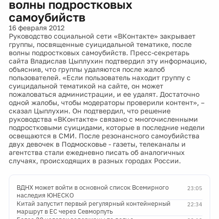
волны подростковых
самоубийств
16 февраля 2012
Руководство социальной сети «ВКонтакте» закрывает
группы, посвященные суицидальной тематике, после
волны подростковых самоубийств. Пресс-секретарь
сайта Владислав Цыплухин подтвердил эту информацию,
объяснив, что группы удаляются после жалоб
пользователей. «Если пользователь находит группу с
суицидальной тематикой на сайте, он может
пожаловаться администрации, и ее удалят. Достаточно
одной жалобы, чтобы модераторы проверили контент», –
сказал Цыплухин. Он подтвердил, что решение
руководства «ВКонтакте» связано с многочисленными
подростковыми суицидами, которые в последние недели
освещаются в СМИ. После резонансного самоубийства
двух девочек в Подмосковье - газеты, телеканалы и
агентства стали ежедневно писать об аналогичных
случаях, происходящих в разных городах России.
ВДНХ может войти в основной список Всемирного
23:05
наследия ЮНЕСКО
Китай запустит первый регулярный контейнерный
22:34
маршрут в ЕС через Севморпуть