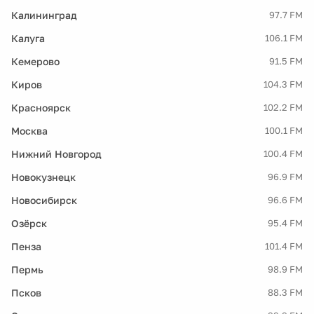
Калининград
97.7 FM
Калуга
106.1 FM
Кемерово
91.5 FM
Киров
104.3 FM
Красноярск
102.2 FM
Москва
100.1 FM
Нижний Новгород
100.4 FM
Новокузнецк
96.9 FM
Новосибирск
96.6 FM
Озёрск
95.4 FM
Пенза
101.4 FM
Пермь
98.9 FM
Псков
88.3 FM