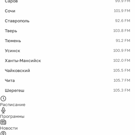
Саров
99.9 FM
Сочи
101.9 FM
Ставрополь
92.6 FM
Тверь
103.8 FM
Тюмень
91.2 FM
Усинск
100.9 FM
Ханты-Мансийск
102.0 FM
Чайковский
105.5 FM
Чита
105.7 FM
Шерегеш
105.3 FM
Расписание
Программы
Новости