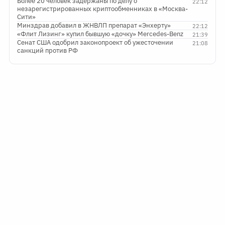
Более 20 человек задержаны по делу о
22:12
незарегистрированных криптообменниках в «Москва-
Сити»
Минздрав добавил в ЖНВЛП препарат «Энхерту»
22:12
«Флит Лизинг» купил бывшую «дочку» Mercedes-Benz
21:39
Сенат США одобрил законопроект об ужесточении
21:08
санкций против РФ