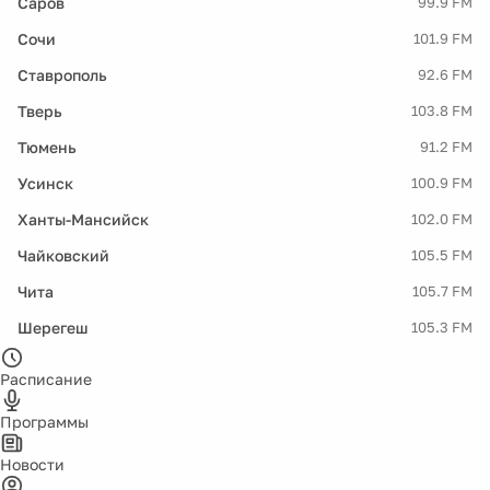
Саров
99.9 FM
Сочи
101.9 FM
Ставрополь
92.6 FM
Тверь
103.8 FM
Тюмень
91.2 FM
Усинск
100.9 FM
Ханты-Мансийск
102.0 FM
Чайковский
105.5 FM
Чита
105.7 FM
Шерегеш
105.3 FM
Расписание
Программы
Новости