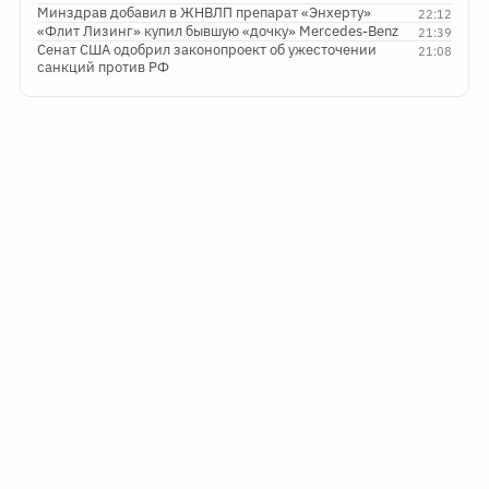
Минздрав добавил в ЖНВЛП препарат «Энхерту»
22:12
«Флит Лизинг» купил бывшую «дочку» Mercedes-Benz
21:39
Сенат США одобрил законопроект об ужесточении
21:08
санкций против РФ