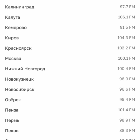
Калининград
97.7 FM
Калуга
106.1 FM
Кемерово
91.5 FM
Киров
104.3 FM
Красноярск
102.2 FM
Москва
100.1 FM
Нижний Новгород
100.4 FM
Новокузнецк
96.9 FM
Новосибирск
96.6 FM
Озёрск
95.4 FM
Пенза
101.4 FM
Пермь
98.9 FM
Псков
88.3 FM