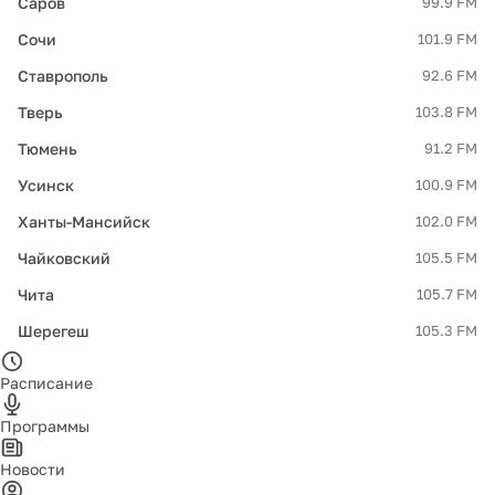
Саров
99.9 FM
Сочи
101.9 FM
Ставрополь
92.6 FM
Тверь
103.8 FM
Тюмень
91.2 FM
Усинск
100.9 FM
Ханты-Мансийск
102.0 FM
Чайковский
105.5 FM
Чита
105.7 FM
Шерегеш
105.3 FM
Расписание
Программы
Новости