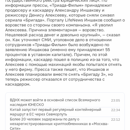
государственного реестра юридических лиц». По
информации прессы, «Триада-Фильм» принадлежит
продюсеру и каскадеру Александру Иншакову и
режиссеру Денису Алексееву, которые сняли сиквел
сериала «Бригада». Порталу LifeNews Иншаков сообщил о
воровстве со стороны своего компаньона. «Я уволил
Алексеева. Причина элементарная — воровство.
Нецелевой расход денег и довольно крупный», — сказал
он. Как уточняют СМИ, уголовное дело в отношении
сотрудников «Триады-Фильм» было возбуждено по
заявлению Иншакова (именно ему принадлежит 55
процентов в уставном капитале). Причем, по этой
информации, каскадер пошел в полицию из-за того, что
Алексеев с помощью махинаций якобы попытался отнять
у него фирму. Пресса также пишет, что Иншаков и
Алексеев планировали вместе снять «Бригаду 3», но
теперь режиссер отказался от сотрудничества с
каскадером.
ВДНХ может войти в основной список Всемирного
23:05
наследия ЮНЕСКО
Китай запустит первый регулярный контейнерный
22:34
маршрут в ЕС через Севморпуть
Более 20 человек задержаны по делу о
22:12
незарегистрированных криптообменниках в «Москва-
Сити»