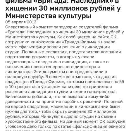
фильма «Бригада: Наследник» в
хищении 30 миллионов рублей у
Министерства культуры
05 апреля 2013
Следственный комитет заподозрил создателей фильма
«Бригада: Наследник» в хищении 30 миллионов рублей у
Министерства культуры. Как сообщается на сайте СК,
сотрудники кинокомпании «Триада-Фильм» в начале
марта сфальсифицировали решение о ликвидации
студии. По данным следствия, представители компании
подготовили документы, в которых указали
недостоверные сведения о ликвидации, а также о
назначении нового генерального директора и
ликвидатора. Эти документы они предоставили в
налоговую службу. В ведомстве отметили, что двое из
владельцев «Триада-Фильм», которым принадлежат по 55
и 10 процентов в уставном капитале, не принимали
решение о ликвидации студии и смене гендиректора.
Бизнесмены добавили, что не выдавали кому-либо
доверенности на принятие подобных решений. По одной
из версий следствия, махинации в кинокомпании были
нужны для того, чтобы скрыть хищение 30 миллионов
рублей, которые Минкульт выделил студии на съемки
художественного фильма. На данный момент СК возбудил
уголовное дело только по статье «фальсификация единого