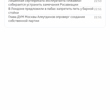
Лишенная сертификата эксплуатанта «Ижавиа»
22:53
собирается устранить замечания Росавиации
В Лондоне предложили в пабах запретить пить у барной
22:51
стойки
Глава ДУМ Москвы Аляутдинов опроверг создание
22:51
собственной партии