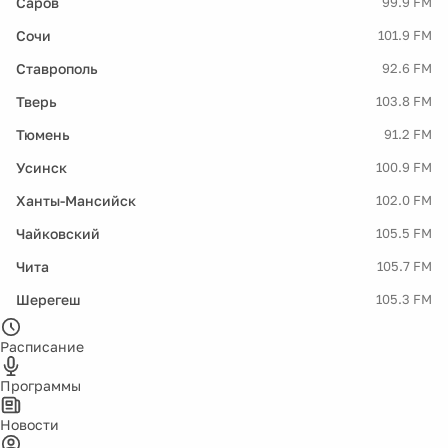
Саров
99.9 FM
Сочи
101.9 FM
Ставрополь
92.6 FM
Тверь
103.8 FM
Тюмень
91.2 FM
Усинск
100.9 FM
Ханты-Мансийск
102.0 FM
Чайковский
105.5 FM
Чита
105.7 FM
Шерегеш
105.3 FM
Расписание
Программы
Новости