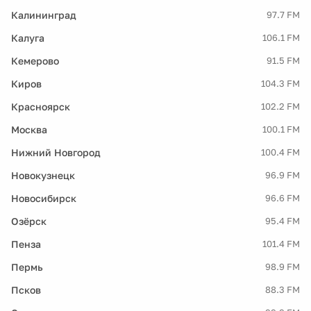
Калининград
97.7 FM
Калуга
106.1 FM
Кемерово
91.5 FM
Киров
104.3 FM
Красноярск
102.2 FM
Москва
100.1 FM
Нижний Новгород
100.4 FM
Новокузнецк
96.9 FM
Новосибирск
96.6 FM
Озёрск
95.4 FM
Пенза
101.4 FM
Пермь
98.9 FM
Псков
88.3 FM