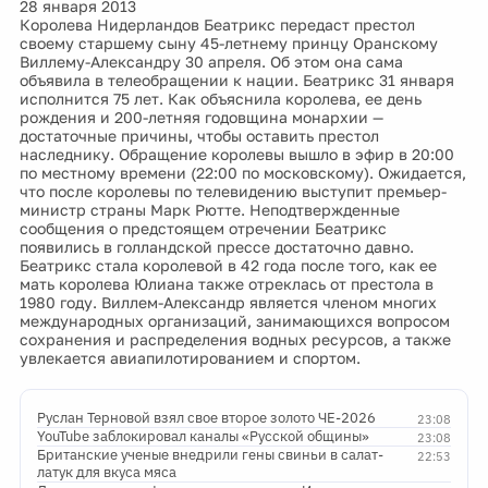
28 января 2013
Королева Нидерландов Беатрикс передаст престол
своему старшему сыну 45-летнему принцу Оранскому
Виллему-Александру 30 апреля. Об этом она сама
объявила в телеобращении к нации. Беатрикс 31 января
исполнится 75 лет. Как объяснила королева, ее день
рождения и 200-летняя годовщина монархии —
достаточные причины, чтобы оставить престол
наследнику. Обращение королевы вышло в эфир в 20:00
по местному времени (22:00 по московскому). Ожидается,
что после королевы по телевидению выступит премьер-
министр страны Марк Рютте. Неподтвержденные
сообщения о предстоящем отречении Беатрикс
появились в голландской прессе достаточно давно.
Беатрикс стала королевой в 42 года после того, как ее
мать королева Юлиана также отреклась от престола в
1980 году. Виллем-Александр является членом многих
международных организаций, занимающихся вопросом
сохранения и распределения водных ресурсов, а также
увлекается авиапилотированием и спортом.
Руслан Терновой взял свое второе золото ЧЕ-2026
23:08
YouTube заблокировал каналы «Русской общины»
23:08
Британские ученые внедрили гены свиньи в салат-
22:53
латук для вкуса мяса