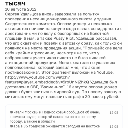
тысяч
10 августа 2012
Сергея Удальцова вновь задержали за попытку
проведения несанкционированного пикета у здания
Следственного комитета. Оппозиционер и несколько
активистов пришли накануне сюда в знак солидарности с
арестованными по делу о беспорядках на Болотной
площади 6 мая, а также Pussy Riot. Удальцов рассказал,
что его схватили и повели к автозаку сразу, как только он
появился на месте проведения акции. "Полицейские вели
себя крайне агрессивно, несмотря на то, что у
собравшихся участников пикета не было никакой
агитационной продукции. Меня схватили по указанию
подполковника, который заявил мне, что акция
противозаконна". Этот фрагмент выложен на Youtube.
http://www.youtube.com/watch?
feature=player_embedded&v=5rbUnNjZhkQ Удальцов был
доставлен в ОВД "Басманное". 16 августа оппозиционер
должен будет явиться в мировой суд. По новому закону о
митингах ему могут назначить штраф в 30 тысяч рублей.
Жители Москвы и Подмосковья сообщают об очень
12:08
громком звуке, который слышали почти по всему
городу, а также в области
Жара в 35 градусов ожидается сегодня на востоке
12:08