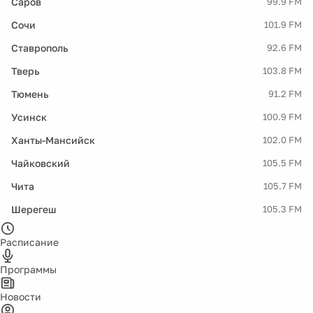
Саров
99.9 FM
Сочи
101.9 FM
Ставрополь
92.6 FM
Тверь
103.8 FM
Тюмень
91.2 FM
Усинск
100.9 FM
Ханты-Мансийск
102.0 FM
Чайковский
105.5 FM
Чита
105.7 FM
Шерегеш
105.3 FM
Расписание
Программы
Новости