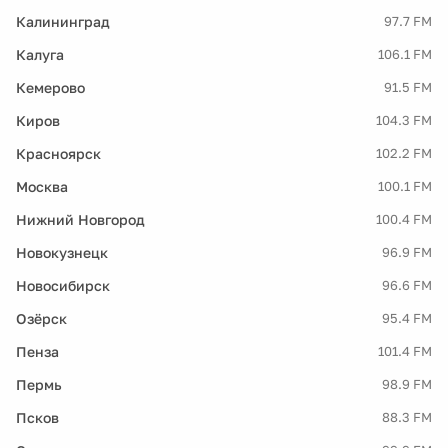
Калининград
97.7 FM
Калуга
106.1 FM
Кемерово
91.5 FM
Киров
104.3 FM
Красноярск
102.2 FM
Москва
100.1 FM
Нижний Новгород
100.4 FM
Новокузнецк
96.9 FM
Новосибирск
96.6 FM
Озёрск
95.4 FM
Пенза
101.4 FM
Пермь
98.9 FM
Псков
88.3 FM