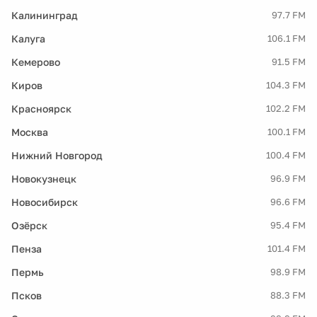
Калининград
97.7 FM
Калуга
106.1 FM
Кемерово
91.5 FM
Киров
104.3 FM
Красноярск
102.2 FM
Москва
100.1 FM
Нижний Новгород
100.4 FM
Новокузнецк
96.9 FM
Новосибирск
96.6 FM
Озёрск
95.4 FM
Пенза
101.4 FM
Пермь
98.9 FM
Псков
88.3 FM