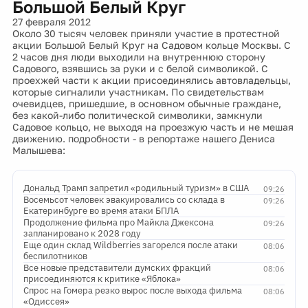
Большой Белый Круг
27 февраля 2012
Около 30 тысяч человек приняли участие в протестной
акции Большой Белый Круг на Садовом кольце Москвы. С
2 часов дня люди выходили на внутреннюю сторону
Садового, взявшись за руки и с белой символикой. С
проехжей части к акции присоединялись автовладельцы,
которые сигналили участникам. По свидетельствам
очевидцев, пришедшие, в основном обычные граждане,
без какой-либо политической символики, замкнули
Садовое кольцо, не выходя на проезжую часть и не мешая
движению. подробности - в репортаже нашего Дениса
Малышева:
Дональд Трамп запретил «родильный туризм» в США
09:26
Восемьсот человек эвакуировались со склада в
09:26
Екатеринбурге во время атаки БПЛА
Продолжение фильма про Майкла Джексона
09:26
запланировано к 2028 году
Еще один склад Wildberries загорелся после атаки
08:06
беспилотников
Все новые представители думских фракций
08:06
присоединяются к критике «Яблока»
Спрос на Гомера резко вырос после выхода фильма
08:06
«Одиссея»