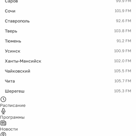
Саров
99.9 FM
Сочи
101.9 FM
Ставрополь
92.6 FM
Тверь
103.8 FM
Тюмень
91.2 FM
Усинск
100.9 FM
Ханты-Мансийск
102.0 FM
Чайковский
105.5 FM
Чита
105.7 FM
Шерегеш
105.3 FM
Расписание
Программы
Новости