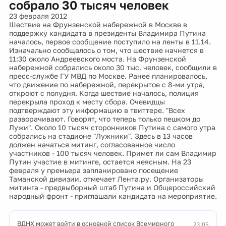
собрало 30 тысяч человек
23 февраля 2012
Шествие на Фрунзенской набережной в Москве в
поддержку кандидата в президенты Владимира Путина
началось, первое сообщение поступило на ленты в 11.14.
Изначально сообщалось о том, что шествие начнется в
11:30 около Андреевского моста. На Фрунзенской
набережной собрались около 30 тыс. человек, сообщили в
пресс-службе ГУ МВД по Москве. Ранее планировалось,
что движение по набережной, перекрытое с 8-ми утра,
откроют с полудня. Когда шествие началось, полиция
перекрыла проход к месту сбора. Очевидцы
подтверждают эту информацию в твиттере. "Всех
разворачивают. Говорят, что теперь только пешком до
Лужи". Около 10 тысяч сторонников Путина с самого утра
собрались на стадионе "Лужники". Здесь в 13 часов
должен начаться митинг, согласованное число
участников - 100 тысяч человек. Примет ли сам Владимир
Путин участие в митинге, остается неясным. На 23
февраля у премьера запланировано посещение
Таманской дивизии, отмечает Лента.ру. Организаторы
митинга - предвыборный штаб Путина и Общероссийский
народный фронт - приглашали кандидата на мероприятие.
ВДНХ может войти в основной список Всемирного
23:05