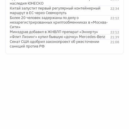
наследия ЮНЕСКО
Китай запустит первый регулярный контейнерный
22:34
маршрут в ЕС через Севморпуть
Более 20 человек задержаны по делу о
22:12
незарегистрированных криптообменниках в «Москва-
Сити»
Минздрав добавил в ЖНВЛП препарат «Энхерту»
22:12
«Флит Лизинг» купил бывшую «дочку» Mercedes-Benz
21:39
Сенат США одобрил законопроект об ужесточении
21:08
санкций против РФ