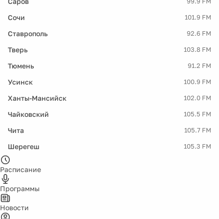
Саров
99.9 FM
Сочи
101.9 FM
Ставрополь
92.6 FM
Тверь
103.8 FM
Тюмень
91.2 FM
Усинск
100.9 FM
Ханты-Мансийск
102.0 FM
Чайковский
105.5 FM
Чита
105.7 FM
Шерегеш
105.3 FM
Расписание
Программы
Новости