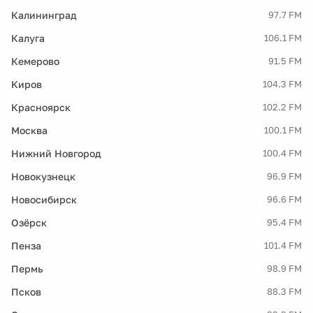
Калининград
97.7 FM
Калуга
106.1 FM
Кемерово
91.5 FM
Киров
104.3 FM
Красноярск
102.2 FM
Москва
100.1 FM
Нижний Новгород
100.4 FM
Новокузнецк
96.9 FM
Новосибирск
96.6 FM
Озёрск
95.4 FM
Пенза
101.4 FM
Пермь
98.9 FM
Псков
88.3 FM