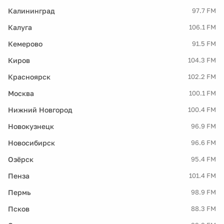
Калининград
97.7 FM
Калуга
106.1 FM
Кемерово
91.5 FM
Киров
104.3 FM
Красноярск
102.2 FM
Москва
100.1 FM
Нижний Новгород
100.4 FM
Новокузнецк
96.9 FM
Новосибирск
96.6 FM
Озёрск
95.4 FM
Пенза
101.4 FM
Пермь
98.9 FM
Псков
88.3 FM