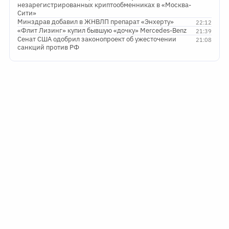
незарегистрированных криптообменниках в «Москва-
Сити»
Минздрав добавил в ЖНВЛП препарат «Энхерту»
22:12
«Флит Лизинг» купил бывшую «дочку» Mercedes-Benz
21:39
Сенат США одобрил законопроект об ужесточении
21:08
санкций против РФ