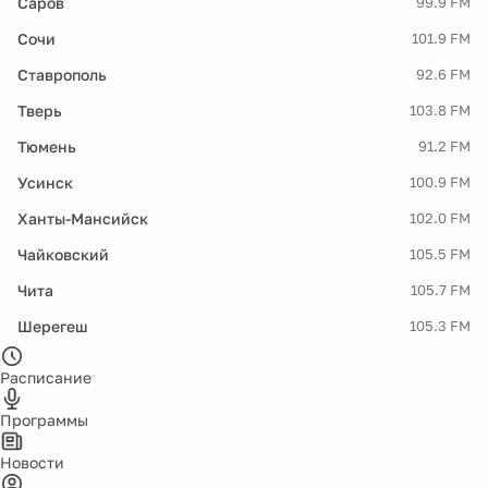
Саров
99.9 FM
Сочи
101.9 FM
Ставрополь
92.6 FM
Тверь
103.8 FM
Тюмень
91.2 FM
Усинск
100.9 FM
Ханты-Мансийск
102.0 FM
Чайковский
105.5 FM
Чита
105.7 FM
Шерегеш
105.3 FM
Расписание
Программы
Новости