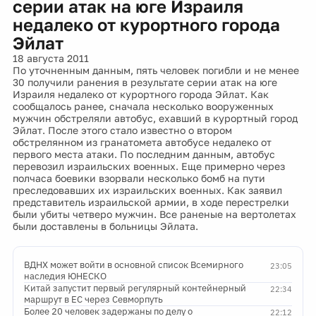
серии атак на юге Израиля
недалеко от курортного города
Эйлат
18 августа 2011
По уточненным данным, пять человек погибли и не менее
30 получили ранения в результате серии атак на юге
Израиля недалеко от курортного города Эйлат. Как
сообщалось ранее, сначала несколько вооруженных
мужчин обстреляли автобус, ехавший в курортный город
Эйлат. После этого стало известно о втором
обстрелянном из гранатомета автобусе недалеко от
первого места атаки. По последним данным, автобус
перевозил израильских военных. Еще примерно через
полчаса боевики взорвали несколько бомб на пути
преследовавших их израильских военных. Как заявил
представитель израильской армии, в ходе перестрелки
были убиты четверо мужчин. Все раненые на вертолетах
были доставлены в больницы Эйлата.
ВДНХ может войти в основной список Всемирного
23:05
наследия ЮНЕСКО
Китай запустит первый регулярный контейнерный
22:34
маршрут в ЕС через Севморпуть
Более 20 человек задержаны по делу о
22:12