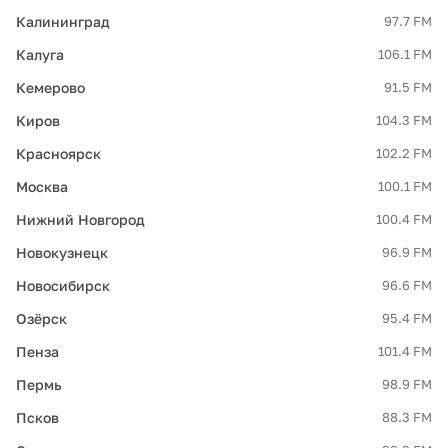
Калининград
97.7 FM
Калуга
106.1 FM
Кемерово
91.5 FM
Киров
104.3 FM
Красноярск
102.2 FM
Москва
100.1 FM
Нижний Новгород
100.4 FM
Новокузнецк
96.9 FM
Новосибирск
96.6 FM
Озёрск
95.4 FM
Пенза
101.4 FM
Пермь
98.9 FM
Псков
88.3 FM