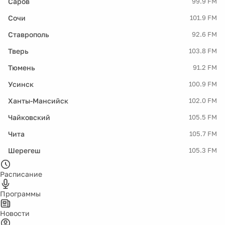
Саров
99.9 FM
Сочи
101.9 FM
Ставрополь
92.6 FM
Тверь
103.8 FM
Тюмень
91.2 FM
Усинск
100.9 FM
Ханты-Мансийск
102.0 FM
Чайковский
105.5 FM
Чита
105.7 FM
Шерегеш
105.3 FM
Расписание
Программы
Новости