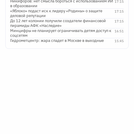
Никифоров: нет смысла бороться с использованием ИИ
17:15
в образовании
«Яблоко» подаст иск к лидеру «Родины» о защите
17:15
деловой репутации
До 12 лет колонии получили создатели финансовой
17:15
пирамиды АФК «Наследие»
Минцифры не планирует ограничивать детям доступ к
16:51
соцсетям
Гидрометцентр: жара спадет в Москве в выходные
15:45