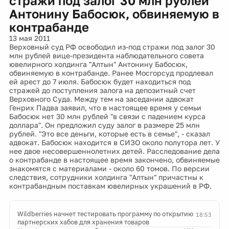
стражи под залог 30 млн рублей
Антонину Бабосюк, обвиняемую в
контрабанде
13 мая 2011
Верховный суд РФ освободил из-под стражи под залог 30
млн рублей вице-президента наблюдательного совета
ювелирного холдинга "Алтын" Антонину Бабосюк,
обвиняемую в контрабанде. Ранее Мосгорсуд продлевал
ей арест до 7 июля. Бабосюк будет находиться под
стражей до поступления залога на депозитный счет
Верховного Суда. Между тем на заседании адвокат
Генрих Падва заявил, что в настоящее время у семьи
Бабосюк нет 30 млн рублей "в связи с падением курса
доллара". Он предложил суду залог в размере 25 млн
рублей. "Это все деньги, которые есть в семье", - сказал
адвокат. Бабосюк находится в СИЗО около полутора лет. У
нее двое несовершеннолетних детей. Расследование дела
о контрабанде в настоящее время закончено, обвиняемые
знакомятся с материалами - около 60 томов. По версии
следствия, сотрудники холдинга "Алтын" причастны к
контрабандным поставкам ювелирных украшений в РФ.
Wildberries начнет тестировать программу по открытию
18:53
партнерских хабов для хранения товаров