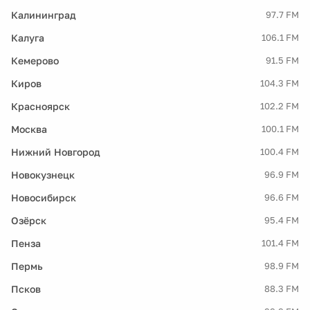
Калининград
97.7 FM
Калуга
106.1 FM
Кемерово
91.5 FM
Киров
104.3 FM
Красноярск
102.2 FM
Москва
100.1 FM
Нижний Новгород
100.4 FM
Новокузнецк
96.9 FM
Новосибирск
96.6 FM
Озёрск
95.4 FM
Пенза
101.4 FM
Пермь
98.9 FM
Псков
88.3 FM