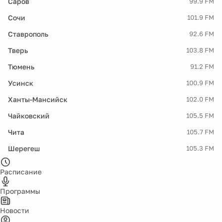
Саров
99.9 FM
Сочи
101.9 FM
Ставрополь
92.6 FM
Тверь
103.8 FM
Тюмень
91.2 FM
Усинск
100.9 FM
Ханты-Мансийск
102.0 FM
Чайковский
105.5 FM
Чита
105.7 FM
Шерегеш
105.3 FM
Расписание
Программы
Новости