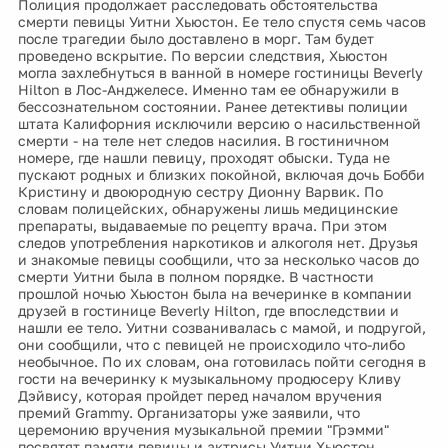
Полиция продолжает расследовать обстоятельства
смерти певицы Уитни Хьюстон. Ее тело спустя семь часов
после трагедии было доставлено в морг. Там будет
проведено вскрытие. По версии следствия, Хьюстон
могла захлебнуться в ванной в номере гостиницы Beverly
Hilton в Лос-Анджелесе. Именно там ее обнаружили в
бессознательном состоянии. Ранее детективы полиции
штата Калифорния исключили версию о насильственной
смерти - на теле нет следов насилия. В гостиничном
номере, где нашли певицу, проходят обыски. Туда не
пускают родных и близких покойной, включая дочь Бобби
Кристину и двоюродную сестру Дионну Варвик. По
словам полицейских, обнаружены лишь медицинские
препараты, выдаваемые по рецепту врача. При этом
следов употребления наркотиков и алкоголя нет. Друзья
и знакомые певицы сообщили, что за несколько часов до
смерти Уитни была в полном порядке. В частности
прошлой ночью Хьюстон была на вечеринке в компании
друзей в гостинице Beverly Hilton, где впоследствии и
нашли ее тело. Уитни созванивалась с мамой, и подругой,
они сообщили, что с певицей не происходило что-либо
необычное. По их словам, она готовилась пойти сегодня в
гости на вечеринку к музыкальному продюсеру Кливу
Дэйвису, которая пройдет перед началом вручения
премий Grammy. Организаторы уже заявили, что
церемонию вручения музыкальной премии "Грэмми"
посвятят памяти певицы и актрисы Уитни Хьюстон.