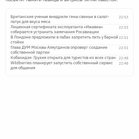
Британские ученые внедрили гены свиньи в салат-
22:53
латук для вкуса мяса
Лишенная сертификата эксплуатанта «Ижавиа»
22:53
собирается устранить замечания Росавиации
В Лондоне предложили в пабах запретить пить у барной
22:51
стойки
Глава ДУМ Москвы Аляутдинов опроверг создание
22:51
собственной партии
Кобахидзе: Грузия открыта для туристов из всех стран
22:48
Wildberries планирует запустить собственный сервис
22:48
для общения