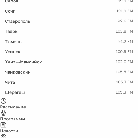
Саров
99.9 FM
Сочи
101.9 FM
Ставрополь
92.6 FM
Тверь
103.8 FM
Тюмень
91.2 FM
Усинск
100.9 FM
Ханты-Мансийск
102.0 FM
Чайковский
105.5 FM
Чита
105.7 FM
Шерегеш
105.3 FM
Расписание
Программы
Новости