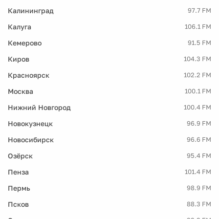
Калининград
97.7 FM
Калуга
106.1 FM
Кемерово
91.5 FM
Киров
104.3 FM
Красноярск
102.2 FM
Москва
100.1 FM
Нижний Новгород
100.4 FM
Новокузнецк
96.9 FM
Новосибирск
96.6 FM
Озёрск
95.4 FM
Пенза
101.4 FM
Пермь
98.9 FM
Псков
88.3 FM