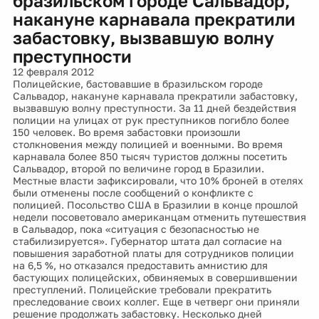
бразильском городе Сальвадор,
накануне карнавала прекратили
забастовку, вызвавшую волну
преступности
12 февраля 2012
Полицейские, бастовавшие в бразильском городе
Сальвадор, накануне карнавала прекратили забастовку,
вызвавшую волну преступности. За 11 дней бездействия
полиции на улицах от рук преступников погибло более
150 человек. Во время забастовки произошли
столкновения между полицией и военными. Во время
карнавала более 850 тысяч туристов должны посетить
Сальвадор, второй по величине город в Бразилии.
Местные власти зафиксировали, что 10% броней в отелях
были отменены после сообщений о конфликте с
полицией. Посольство США в Бразилии в конце прошлой
недели посоветовало американцам отменить путешествия
в Сальвадор, пока «ситуация с безопасностью не
стабилизируется». Губернатор штата дал согласие на
повышения заработной платы для сотрудников полиции
на 6,5 %, но отказался предоставить амнистию для
бастующих полицейских, обвиняемых в совершившении
преступлений. Полицейские требовали прекратить
преследование своих коллег. Еще в четверг они приняли
решение продолжать забастовку. Несколько дней