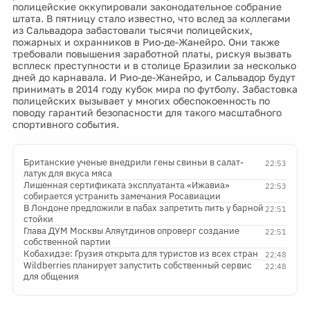
полицейские оккупировали законодательное собрание
штата. В пятницу стало известно, что вслед за коллегами
из Сальвадора забастовали тысячи полицейских,
пожарных и охранников в Рио-де-Жанейро. Они также
требовали повышения заработной платы, рискуя вызвать
всплеск преступности и в столице Бразилии за несколько
дней до карнавала. И Рио-де-Жанейро, и Сальвадор будут
принимать в 2014 году кубок мира по футболу. Забастовка
полицейских вызывает у многих обеспокоенность по
поводу гарантий безопасности для такого масштабного
спортивного события.
Британские ученые внедрили гены свиньи в салат-
22:53
латук для вкуса мяса
Лишенная сертификата эксплуатанта «Ижавиа»
22:53
собирается устранить замечания Росавиации
В Лондоне предложили в пабах запретить пить у барной
22:51
стойки
Глава ДУМ Москвы Аляутдинов опроверг создание
22:51
собственной партии
Кобахидзе: Грузия открыта для туристов из всех стран
22:48
Wildberries планирует запустить собственный сервис
22:48
для общения