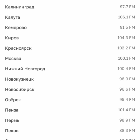
Калининград
97.7 FM
Калуга
106.1 FM
Кемерово
91.5 FM
Киров
104.3 FM
Красноярск
102.2 FM
Москва
100.1 FM
Нижний Новгород
100.4 FM
Новокузнецк
96.9 FM
Новосибирск
96.6 FM
Озёрск
95.4 FM
Пенза
101.4 FM
Пермь
98.9 FM
Псков
88.3 FM