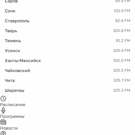
Саров
99.9 FM
Сочи
101.9 FM
Ставрополь
92.6 FM
Тверь
103.8 FM
Тюмень
91.2 FM
Усинск
100.9 FM
Ханты-Мансийск
102.0 FM
Чайковский
105.5 FM
Чита
105.7 FM
Шерегеш
105.3 FM
Расписание
Программы
Новости