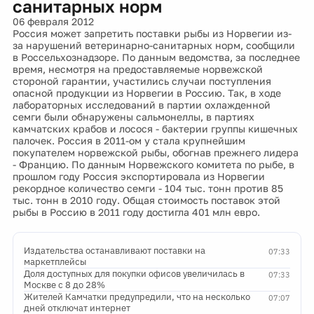
санитарных норм
06 февраля 2012
Россия может запретить поставки рыбы из Норвегии из-
за нарушений ветеринарно-санитарных норм, сообщили
в Россельхознадзоре. По данным ведомства, за последнее
время, несмотря на предоставляемые норвежской
стороной гарантии, участились случаи поступления
опасной продукции из Норвегии в Россию. Так, в ходе
лабораторных исследований в партии охлажденной
семги были обнаружены сальмонеллы, в партиях
камчатских крабов и лосося - бактерии группы кишечных
палочек. Россия в 2011-ом у стала крупнейшим
покупателем норвежской рыбы, обогнав прежнего лидера
- Францию. По данным Норвежского комитета по рыбе, в
прошлом году Россия экспортировала из Норвегии
рекордное количество семги - 104 тыс. тонн против 85
тыс. тонн в 2010 году. Общая стоимость поставок этой
рыбы в Россию в 2011 году достигла 401 млн евро.
Издательства останавливают поставки на
07:33
маркетплейсы
Доля доступных для покупки офисов увеличилась в
07:33
Москве с 8 до 28%
Жителей Камчатки предупредили, что на несколько
07:07
дней отключат интернет