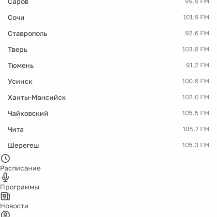
Саров
99.9 FM
Сочи
101.9 FM
Ставрополь
92.6 FM
Тверь
103.8 FM
Тюмень
91.2 FM
Усинск
100.9 FM
Ханты-Мансийск
102.0 FM
Чайковский
105.5 FM
Чита
105.7 FM
Шерегеш
105.3 FM
Расписание
Программы
Новости