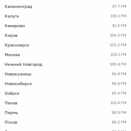
Калининград
97.7 FM
Калуга
106.1 FM
Кемерово
91.5 FM
Киров
104.3 FM
Красноярск
102.2 FM
Москва
100.1 FM
Нижний Новгород
100.4 FM
Новокузнецк
96.9 FM
Новосибирск
96.6 FM
Озёрск
95.4 FM
Пенза
101.4 FM
Пермь
98.9 FM
Псков
88.3 FM