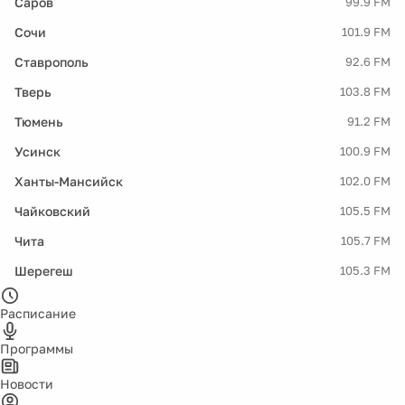
Саров
99.9 FM
Сочи
101.9 FM
Ставрополь
92.6 FM
Тверь
103.8 FM
Тюмень
91.2 FM
Усинск
100.9 FM
Ханты-Мансийск
102.0 FM
Чайковский
105.5 FM
Чита
105.7 FM
Шерегеш
105.3 FM
Расписание
Программы
Новости