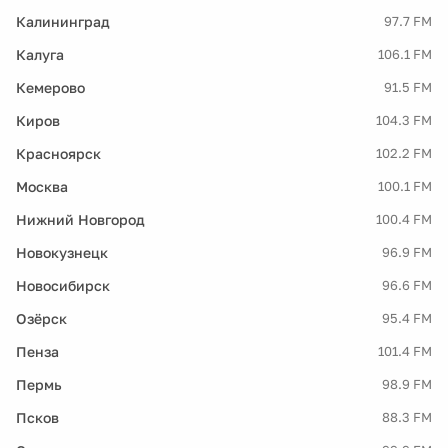
Калининград
97.7 FM
Калуга
106.1 FM
Кемерово
91.5 FM
Киров
104.3 FM
Красноярск
102.2 FM
Москва
100.1 FM
Нижний Новгород
100.4 FM
Новокузнецк
96.9 FM
Новосибирск
96.6 FM
Озёрск
95.4 FM
Пенза
101.4 FM
Пермь
98.9 FM
Псков
88.3 FM