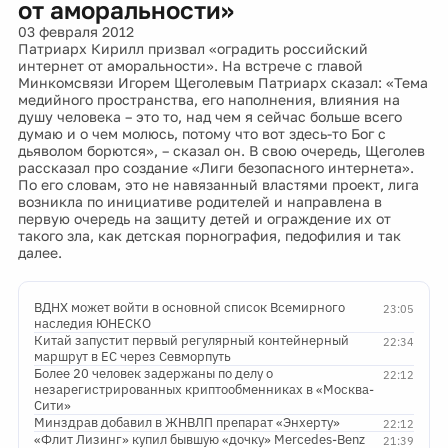
от аморальности»
03 февраля 2012
Патриарх Кирилл призвал «оградить российский
интернет от аморальности». На встрече с главой
Минкомсвязи Игорем Щеголевым Патриарх сказал: «Тема
медийного пространства, его наполнения, влияния на
душу человека – это то, над чем я сейчас больше всего
думаю и о чем молюсь, потому что вот здесь-то Бог с
дьяволом борются», – сказал он. В свою очередь, Щеголев
рассказал про создание «Лиги безопасного интернета».
По его словам, это не навязанный властями проект, лига
возникла по инициативе родителей и направлена в
первую очередь на защиту детей и ограждение их от
такого зла, как детская порнография, педофилия и так
далее.
ВДНХ может войти в основной список Всемирного
23:05
наследия ЮНЕСКО
Китай запустит первый регулярный контейнерный
22:34
маршрут в ЕС через Севморпуть
Более 20 человек задержаны по делу о
22:12
незарегистрированных криптообменниках в «Москва-
Сити»
Минздрав добавил в ЖНВЛП препарат «Энхерту»
22:12
«Флит Лизинг» купил бывшую «дочку» Mercedes-Benz
21:39