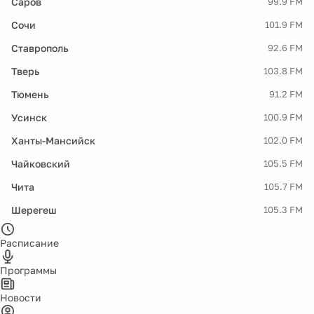
Саров
99.9 FM
Сочи
101.9 FM
Ставрополь
92.6 FM
Тверь
103.8 FM
Тюмень
91.2 FM
Усинск
100.9 FM
Ханты-Мансийск
102.0 FM
Чайковский
105.5 FM
Чита
105.7 FM
Шерегеш
105.3 FM
Расписание
Программы
Новости