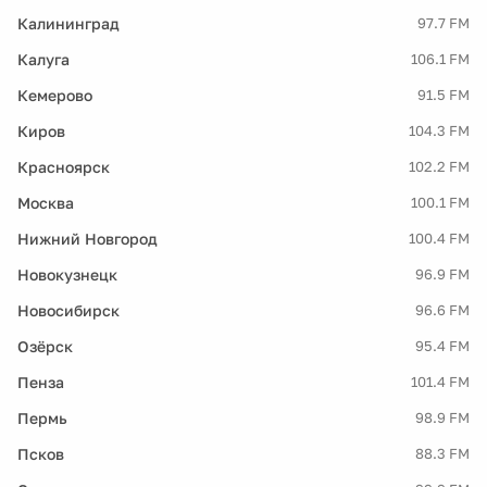
Калининград
97.7 FM
Калуга
106.1 FM
Кемерово
91.5 FM
Киров
104.3 FM
Красноярск
102.2 FM
Москва
100.1 FM
Нижний Новгород
100.4 FM
Новокузнецк
96.9 FM
Новосибирск
96.6 FM
Озёрск
95.4 FM
Пенза
101.4 FM
Пермь
98.9 FM
Псков
88.3 FM