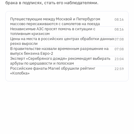
брака в подписях, стать его наблюдателями.
Путешествующие между Москвой и Петербургом
08:16
массово пересаживаются с самолетов на поезда
Независимые АЗС просят помочь в ситуации с
08:16
топливным кризисом
Цены на места в российских центрах обработки данных
07:08
резко выросли
В правительстве назвали временным разрешение на
07:08
выпуск бензина Евро-2
Эксперт «Серебряного дождя» рекомендует выбирать
23:04
арбузы по шершавости и полоскам
Российские фанаты Marvel обрушили рейтинг
22:59
«Колобка»