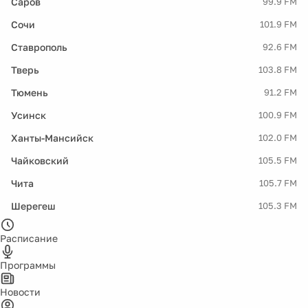
Саров
99.9 FM
Сочи
101.9 FM
Ставрополь
92.6 FM
Тверь
103.8 FM
Тюмень
91.2 FM
Усинск
100.9 FM
Ханты-Мансийск
102.0 FM
Чайковский
105.5 FM
Чита
105.7 FM
Шерегеш
105.3 FM
Расписание
Программы
Новости