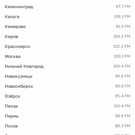
Калининград
97.7 FM
Калуга
106.1 FM
Кемерово
91.5 FM
Киров
104.3 FM
Красноярск
102.2 FM
Москва
100.1 FM
Нижний Новгород
100.4 FM
Новокузнецк
96.9 FM
Новосибирск
96.6 FM
Озёрск
95.4 FM
Пенза
101.4 FM
Пермь
98.9 FM
Псков
88.3 FM