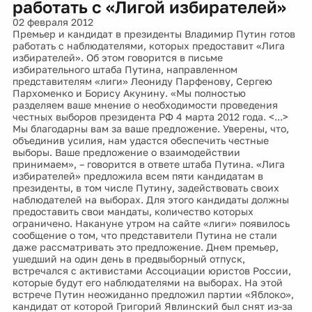
работать с «Лигой избирателей»
02 февраля 2012
Премьер и кандидат в президенты Владимир Путин готов
работать с наблюдателями, которых предоставит «Лига
избирателей». Об этом говорится в письме
избирательного штаба Путина, направленном
представителям «лиги» Леониду Парфенову, Сергею
Пархоменко и Борису Акунину. «Мы полностью
разделяем ваше мнение о необходимости проведения
честных выборов президента РФ 4 марта 2012 года. <...>
Мы благодарны вам за ваше предложение. Уверены, что,
объединив усилия, нам удастся обеспечить честные
выборы. Ваше предложение о взаимодействии
принимаем», – говорится в ответе штаба Путина. «Лига
избирателей» предложила всем пяти кандидатам в
президенты, в том числе Путину, задействовать своих
наблюдателей на выборах. Для этого кандидаты должны
предоставить свои мандаты, количество которых
ограничено. Накануне утром на сайте «лиги» появилось
сообщение о том, что представители Путина не стали
даже рассматривать это предложение. Днем премьер,
ушедший на один день в предвыборный отпуск,
встречался с активистами Ассоциации юристов России,
которые будут его наблюдателями на выборах. На этой
встрече Путин неожиданно предложил партии «Яблоко»,
кандидат от которой Григорий Явлинский был снят из-за