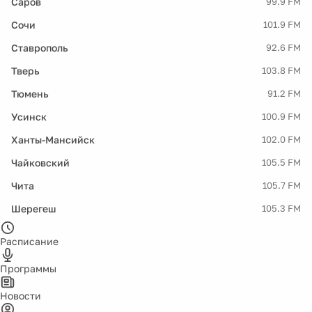
Саров
99.9 FM
Сочи
101.9 FM
Ставрополь
92.6 FM
Тверь
103.8 FM
Тюмень
91.2 FM
Усинск
100.9 FM
Ханты-Мансийск
102.0 FM
Чайковский
105.5 FM
Чита
105.7 FM
Шерегеш
105.3 FM
Расписание
Программы
Новости