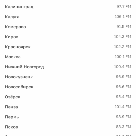
Калининград
97.7 FM
Калуга
106.1 FM
Кемерово
91.5 FM
Киров
104.3 FM
Красноярск
102.2 FM
Москва
100.1 FM
Нижний Новгород
100.4 FM
Новокузнецк
96.9 FM
Новосибирск
96.6 FM
Озёрск
95.4 FM
Пенза
101.4 FM
Пермь
98.9 FM
Псков
88.3 FM