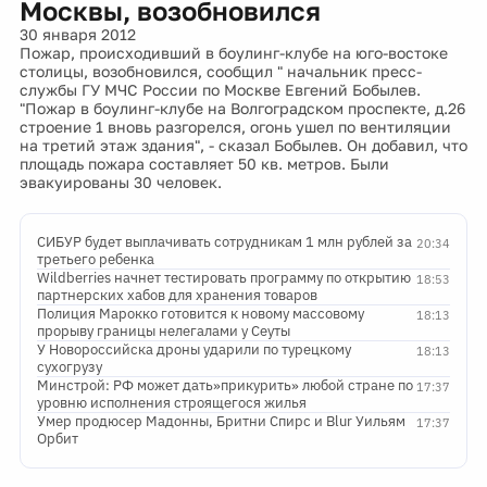
Москвы, возобновился
30 января 2012
Пожар, происходивший в боулинг-клубе на юго-востоке
столицы, возобновился, сообщил " начальник пресс-
службы ГУ МЧС России по Москве Евгений Бобылев.
"Пожар в боулинг-клубе на Волгоградском проспекте, д.26
строение 1 вновь разгорелся, огонь ушел по вентиляции
на третий этаж здания", - сказал Бобылев. Он добавил, что
площадь пожара составляет 50 кв. метров. Были
эвакуированы 30 человек.
СИБУР будет выплачивать сотрудникам 1 млн рублей за
20:34
третьего ребенка
Wildberries начнет тестировать программу по открытию
18:53
партнерских хабов для хранения товаров
Полиция Марокко готовится к новому массовому
18:13
прорыву границы нелегалами у Сеуты
У Новороссийска дроны ударили по турецкому
18:13
сухогрузу
Минстрой: РФ может дать»прикурить» любой стране по
17:37
уровню исполнения строящегося жилья
Умер продюсер Мадонны, Бритни Спирс и Blur Уильям
17:37
Орбит