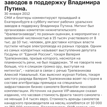
заводов в поддержку Владимира
Путина.
30 января 2012
СМИ и блоггеры комментируют прошедший в
Екатеринбурге в субботу митинг рабочих уральских
заводов в поддержку Владимира Путина. Митинг был
организован комитетом нижнетагильского
"Уралвагонзавода"; по разным оценкам, в мероприятии с
заявленной численностью в 15 тысяч участвовало от 8
тыс. до 10 тыс. человек, для доставки которых власти
пустили четыре электропоезда из разных городов. Одним
из самых колоритных называют выступление депутата
Госдумы от "Единой России", токаря Валерия
Трапезникова, призыв которого, несмотря на
пламенность речи, не был поддержан. "И не говорите мне
больше, что я слишком громко ору, выступая на
митингах", - написал в связи с речью Трепезникова
Алексей Навальный. Как выяснил журнал Forbes, токаря
шестого разряда Валерия Трапезникова возят по стране в
составе агитбригады премьера на специально
зафрахтованом бизнес-самолете Bombardier люксовой
комплектации. Источник на рынке VIP-авиации сказал
изданию, что часовая стоимость фрахта такого самолета -
не меньше 3-4 тысяч евро. Стоимость аренды самолетов
канадского производителя на месяц колеблется от 10 000
до 250 000 долларов. Представитель ОНФ заявил, что