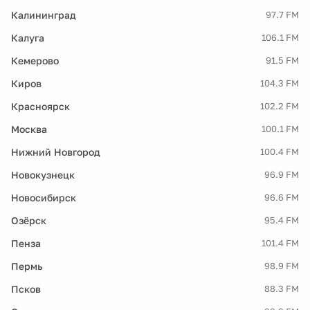
Калининград
97.7 FM
Калуга
106.1 FM
Кемерово
91.5 FM
Киров
104.3 FM
Красноярск
102.2 FM
Москва
100.1 FM
Нижний Новгород
100.4 FM
Новокузнецк
96.9 FM
Новосибирск
96.6 FM
Озёрск
95.4 FM
Пенза
101.4 FM
Пермь
98.9 FM
Псков
88.3 FM