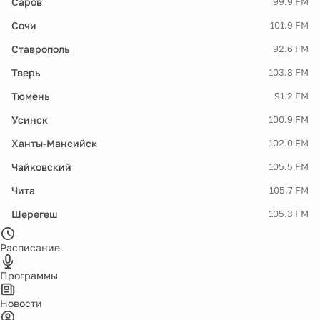
Саров
99.9 FM
Сочи
101.9 FM
Ставрополь
92.6 FM
Тверь
103.8 FM
Тюмень
91.2 FM
Усинск
100.9 FM
Ханты-Мансийск
102.0 FM
Чайковский
105.5 FM
Чита
105.7 FM
Шерегеш
105.3 FM
Расписание
Программы
Новости