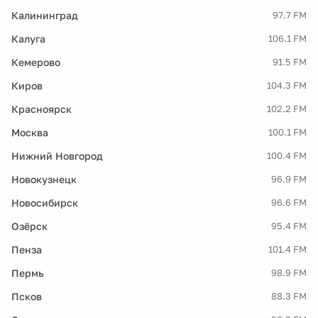
Калининград
97.7 FM
Калуга
106.1 FM
Кемерово
91.5 FM
Киров
104.3 FM
Красноярск
102.2 FM
Москва
100.1 FM
Нижний Новгород
100.4 FM
Новокузнецк
96.9 FM
Новосибирск
96.6 FM
Озёрск
95.4 FM
Пенза
101.4 FM
Пермь
98.9 FM
Псков
88.3 FM