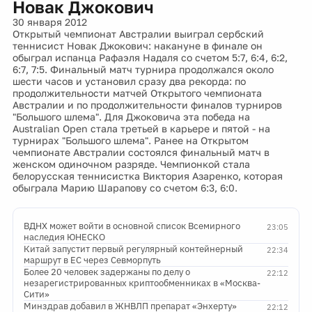
Новак Джокович
30 января 2012
Открытый чемпионат Австралии выиграл сербский
теннисист Новак Джокович: накануне в финале он
обыграл испанца Рафаэля Надаля со счетом 5:7, 6:4, 6:2,
6:7, 7:5. Финальный матч турнира продолжался около
шести часов и установил сразу два рекорда: по
продолжительности матчей Открытого чемпионата
Австралии и по продолжительности финалов турниров
"Большого шлема". Для Джоковича эта победа на
Australian Open стала третьей в карьере и пятой - на
турнирах "Большого шлема". Ранее на Открытом
чемпионате Австралии состоялся финальный матч в
женском одиночном разряде. Чемпионкой стала
белорусская теннисистка Виктория Азаренко, которая
обыграла Марию Шарапову со счетом 6:3, 6:0.
ВДНХ может войти в основной список Всемирного
23:05
наследия ЮНЕСКО
Китай запустит первый регулярный контейнерный
22:34
маршрут в ЕС через Севморпуть
Более 20 человек задержаны по делу о
22:12
незарегистрированных криптообменниках в «Москва-
Сити»
Минздрав добавил в ЖНВЛП препарат «Энхерту»
22:12