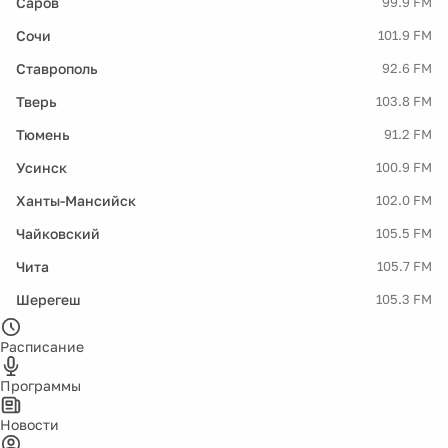
Саров
99.9 FM
Сочи
101.9 FM
Ставрополь
92.6 FM
Тверь
103.8 FM
Тюмень
91.2 FM
Усинск
100.9 FM
Ханты-Мансийск
102.0 FM
Чайковский
105.5 FM
Чита
105.7 FM
Шерегеш
105.3 FM
Расписание
Программы
Новости